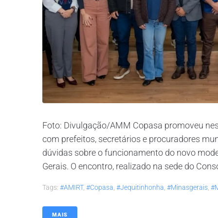
Foto: Divulgação/AMM Copasa promoveu nesta
com prefeitos, secretários e procuradores mun
dúvidas sobre o funcionamento do novo mod
Gerais. O encontro, realizado na sede do Cons
Tags:
#AMIRT
,
#copasa
,
#jequitinhonha
,
#minasgerais
,
#m
MAIS