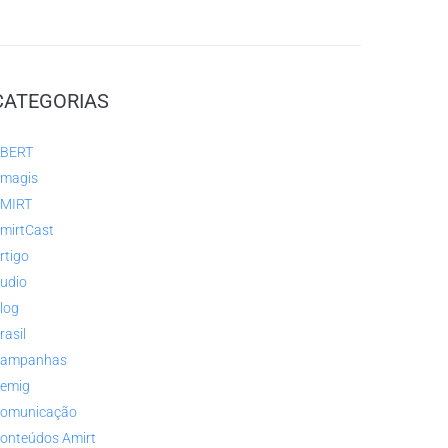
CATEGORIAS
BERT
magis
MIRT
mirtCast
rtigo
udio
log
rasil
ampanhas
emig
omunicação
onteúdos Amirt