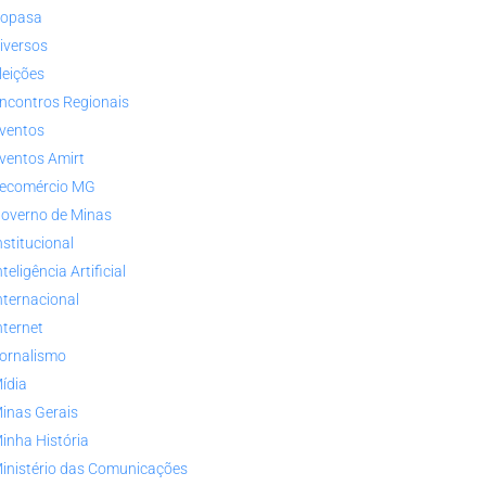
opasa
iversos
leições
ncontros Regionais
ventos
ventos Amirt
ecomércio MG
overno de Minas
nstitucional
nteligência Artificial
nternacional
nternet
ornalismo
ídia
inas Gerais
inha História
inistério das Comunicações