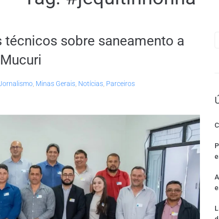
s técnicos sobre saneamento a
 Mucuri
Jornalismo
,
Minas Gerais
,
Notícias
,
Parceiros
C
P
e
A
e
L