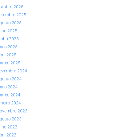
utubro 2025
etembro 2025
gosto 2025
ulho 2025
unho 2025
aio 2025
bril 2025
arço 2025
ezembro 2024
gosto 2024
aio 2024
arço 2024
aneiro 2024
ovembro 2023
gosto 2023
ulho 2023
bril 2023