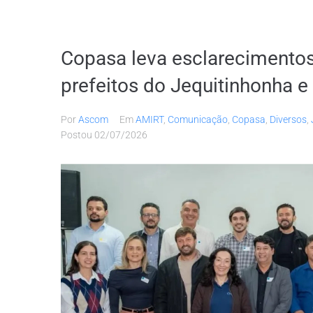
Copasa leva esclarecimento
prefeitos do Jequitinhonha e
Por
Ascom
Em
AMIRT
,
Comunicação
,
Copasa
,
Diversos
,
Postou
02/07/2026