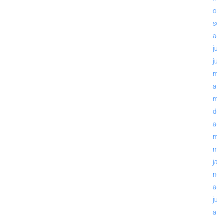
o
s
a
j
j
m
a
m
d
a
m
m
j
n
a
j
a