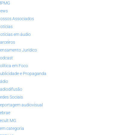
MPMG
ews
ossos Associados
otícias
otícias em áudio
arceiros
ensamento Jurídico
odcast
olítica em Foco
ublicidade e Propaganda
ádio
adiodifusão
edes Sociais
eportagem audiovisual
ebrae
ecult MG
em categoria