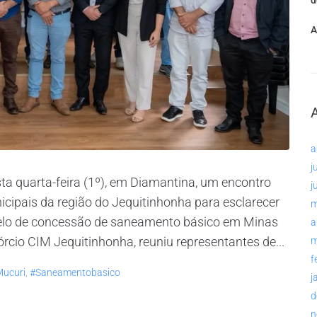
d
A
a
j
 quarta-feira (1º), em Diamantina, um encontro
j
icipais da região do Jequitinhonha para esclarecer
m
elo de concessão de saneamento básico em Minas
a
órcio CIM Jequitinhonha, reuniu representantes de...
m
f
ucuri
,
#saneamentobasico
j
d
n