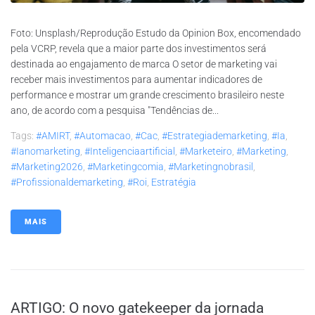
Foto: Unsplash/Reprodução Estudo da Opinion Box, encomendado
pela VCRP, revela que a maior parte dos investimentos será
destinada ao engajamento de marca O setor de marketing vai
receber mais investimentos para aumentar indicadores de
performance e mostrar um grande crescimento brasileiro neste
ano, de acordo com a pesquisa "Tendências de...
Tags:
#AMIRT
,
#automacao
,
#cac
,
#estrategiademarketing
,
#ia
,
#ianomarketing
,
#inteligenciaartificial
,
#marketeiro
,
#marketing
,
#marketing2026
,
#marketingcomia
,
#marketingnobrasil
,
#profissionaldemarketing
,
#roi
,
Estratégia
MAIS
ARTIGO: O novo gatekeeper da jornada