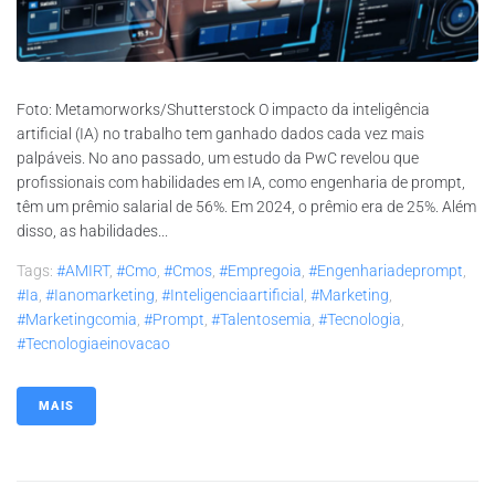
Foto: Metamorworks/Shutterstock O impacto da inteligência
artificial (IA) no trabalho tem ganhado dados cada vez mais
palpáveis. No ano passado, um estudo da PwC revelou que
profissionais com habilidades em IA, como engenharia de prompt,
têm um prêmio salarial de 56%. Em 2024, o prêmio era de 25%. Além
disso, as habilidades...
Tags:
#AMIRT
,
#cmo
,
#cmos
,
#empregoia
,
#engenhariadeprompt
,
#ia
,
#ianomarketing
,
#inteligenciaartificial
,
#marketing
,
#marketingcomia
,
#prompt
,
#talentosemia
,
#tecnologia
,
#tecnologiaeinovacao
MAIS