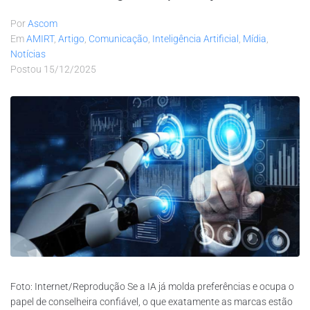
Por
Ascom
Em
AMIRT
,
Artigo
,
Comunicação
,
Inteligência Artificial
,
Mídia
,
Notícias
Postou
15/12/2025
Foto: Internet/Reprodução Se a IA já molda preferências e ocupa o
papel de conselheira confiável, o que exatamente as marcas estão