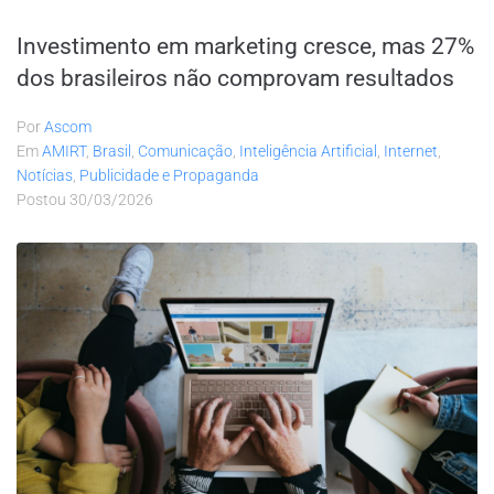
Investimento em marketing cresce, mas 27%
dos brasileiros não comprovam resultados
Por
Ascom
Em
AMIRT
,
Brasil
,
Comunicação
,
Inteligência Artificial
,
Internet
,
Notícias
,
Publicidade e Propaganda
Postou
30/03/2026