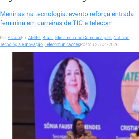
Meninas na tecnologia: evento reforça entrada
feminina em carreiras de TIC e telecom
Por
Ascom
Em
AMIRT
,
Brasil
,
Ministério das Comunicações
,
Notícias
,
Tecnologia e Inovação
,
Telecomunicações
Postou
27/04/2026