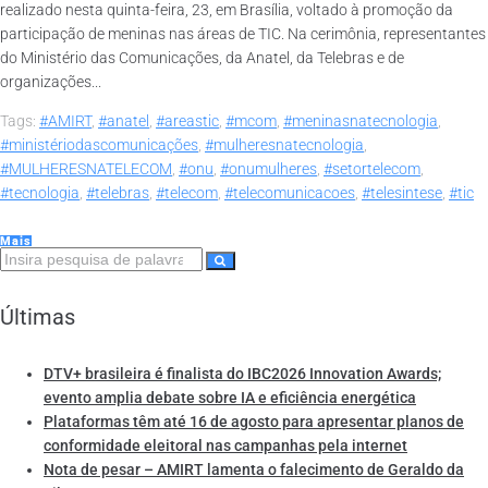
realizado nesta quinta-feira, 23, em Brasília, voltado à promoção da
participação de meninas nas áreas de TIC. Na cerimônia, representantes
do Ministério das Comunicações, da Anatel, da Telebras e de
organizações...
Tags:
#AMIRT
,
#anatel
,
#areastic
,
#mcom
,
#meninasnatecnologia
,
#ministériodascomunicações
,
#mulheresnatecnologia
,
#MULHERESNATELECOM
,
#onu
,
#onumulheres
,
#setortelecom
,
#tecnologia
,
#telebras
,
#telecom
,
#telecomunicacoes
,
#telesintese
,
#tic
Mais
Últimas
DTV+ brasileira é finalista do IBC2026 Innovation Awards;
evento amplia debate sobre IA e eficiência energética
Plataformas têm até 16 de agosto para apresentar planos de
conformidade eleitoral nas campanhas pela internet
Nota de pesar – AMIRT lamenta o falecimento de Geraldo da