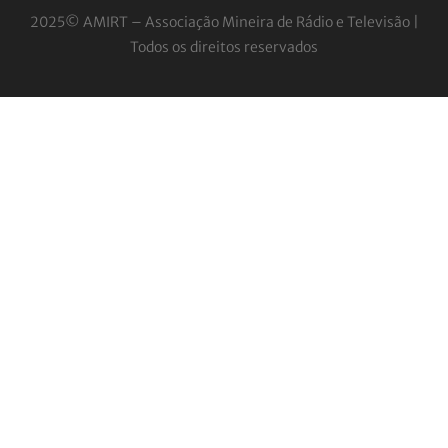
2025© AMIRT – Associação Mineira de Rádio e
Televisão |
Todos os direitos reservados