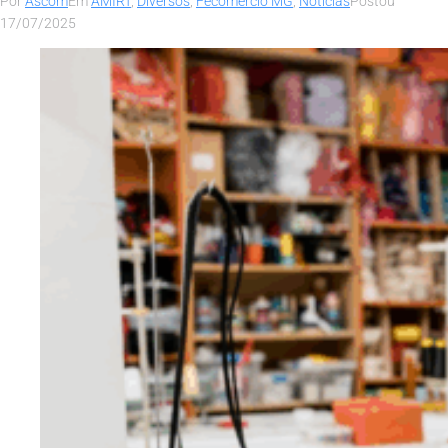
Por
Ascom
Em
AMIRT
,
Diversos
,
Fecomércio MG
,
Notícias
Postou
17/07/2025