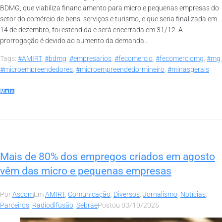
BDMG, que viabiliza financiamento para micro e pequenas empresas do
setor do comércio de bens, serviços e turismo, e que seria finalizada em
14 de dezembro, foi estendida e será encerrada em 31/12. A
prorrogação é devido ao aumento da demanda...
Tags:
#AMIRT
,
#bdmg
,
#empresarios
,
#fecomercio
,
#fecomerciomg
,
#mg
,
#microempreendedores
,
#microempreendedormineiro
,
#minasgerais
Mais
Mais de 80% dos empregos criados em agosto
vêm das micro e pequenas empresas
Por
Ascom
Em
AMIRT
,
Comunicação
,
Diversos
,
Jornalismo
,
Notícias
,
Parceiros
,
Radiodifusão
,
Sebrae
Postou
03/10/2025