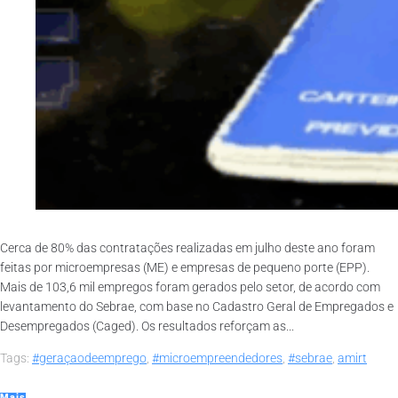
Cerca de 80% das contratações realizadas em julho deste ano foram
feitas por microempresas (ME) e empresas de pequeno porte (EPP).
Mais de 103,6 mil empregos foram gerados pelo setor, de acordo com
levantamento do Sebrae, com base no Cadastro Geral de Empregados e
Desempregados (Caged). Os resultados reforçam as...
Tags:
#geraçaodeemprego
,
#microempreendedores
,
#sebrae
,
amirt
Mais