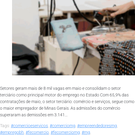
Setores geram mais de 8 mil vagas em maio e consolidam o setor
terciário como principal motor do emprego no Estado Com 65,9% das
contratações de maio, o setor terciário: comércio e serviços, segue como
o maior empregador de Minas Gerais. As admissões do comércio
superaram as demissões em 3.141...
Tags:
#comercioeservicos
,
#comerciomg
,
#empreendedoresmg
,
#empregobh
,
#fecomercio
,
#fecomerciomg
,
#mg
,