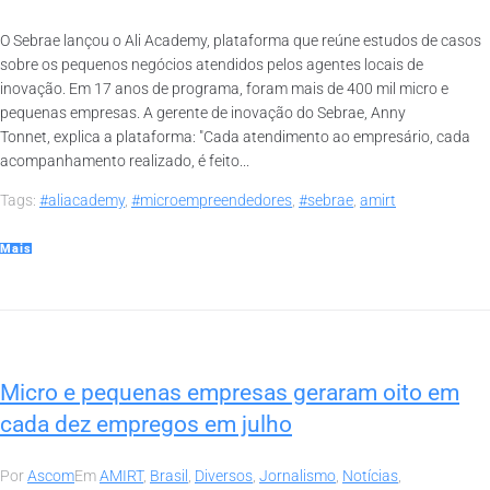
O Sebrae lançou o Ali Academy, plataforma que reúne estudos de casos
sobre os pequenos negócios atendidos pelos agentes locais de
inovação. Em 17 anos de programa, foram mais de 400 mil micro e
pequenas empresas. A gerente de inovação do Sebrae, Anny
Tonnet, explica a plataforma: "Cada atendimento ao empresário, cada
acompanhamento realizado, é feito...
Tags:
#aliacademy
,
#microempreendedores
,
#sebrae
,
amirt
Mais
Micro e pequenas empresas geraram oito em
cada dez empregos em julho
Por
Ascom
Em
AMIRT
,
Brasil
,
Diversos
,
Jornalismo
,
Notícias
,