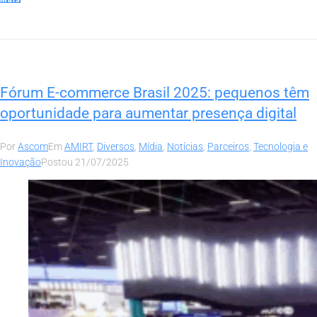
Fórum E-commerce Brasil 2025: pequenos têm
oportunidade para aumentar presença digital
Por
Ascom
Em
AMIRT
,
Diversos
,
Mídia
,
Notícias
,
Parceiros
,
Tecnologia e
Inovação
Postou
21/07/2025