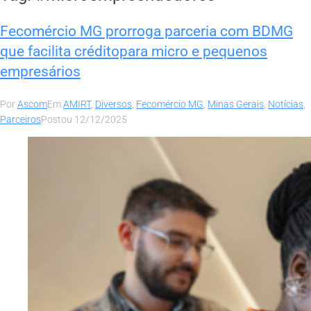
Fecomércio MG prorroga parceria com BDMG
que facilita créditopara micro e pequenos
empresários
Por
Ascom
Em
AMIRT
,
Diversos
,
Fecomércio MG
,
Minas Gerais
,
Notícias
,
Parceiros
Postou
12/12/2025