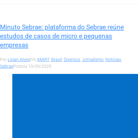
Minuto Sebrae: plataforma do Sebrae reúne
estudos de casos de micro e pequenas
empresas
Por
Lívian Alves
Em
AMIRT
,
Brasil
,
Diversos
,
Jornalismo
,
Notícias
,
Sebrae
Postou
10/09/2025