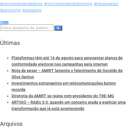
#microempreendedores
,
#microempreendedoresmg
,
#minasgerais
,
#servicomg
,
#vagasmg
Mais
Últimas
Plataformas têm até 16 de agosto para apresentar planos de
conformidade eleitoral nas campanhas pela internet
Nota de pesar – AMIRT lamenta o falecimento de Geraldo da
Silva Santos
Investimentos estrangeiros em telecomunicações batem
recorde
Diretoria da AMIRT se reúne com presidente do TRE-MG
ARTIGO – Rádio 3.0: quando um conceito ajuda a explicar uma
transformação que já está acontecendo
Arquivos