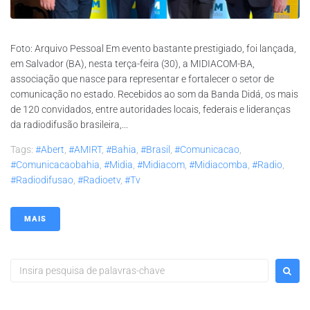
Foto: Arquivo Pessoal Em evento bastante prestigiado, foi lançada,
em Salvador (BA), nesta terça-feira (30), a MIDIACOM-BA,
associação que nasce para representar e fortalecer o setor de
comunicação no estado. Recebidos ao som da Banda Didá, os mais
de 120 convidados, entre autoridades locais, federais e lideranças
da radiodifusão brasileira,...
Tags:
#abert
,
#AMIRT
,
#bahia
,
#brasil
,
#comunicacao
,
#comunicacaobahia
,
#midia
,
#midiacom
,
#midiacomba
,
#radio
,
#radiodifusao
,
#radioetv
,
#tv
MAIS