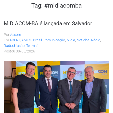
Tag:
#midiacomba
MIDIACOM-BA é lançada em Salvador
Por
Ascom
Em
ABERT
,
AMIRT
,
Brasil
,
Comunicação
,
Mídia
,
Notícias
,
Rádio
,
Radiodifusão
,
Televisão
Postou
30/06/2026