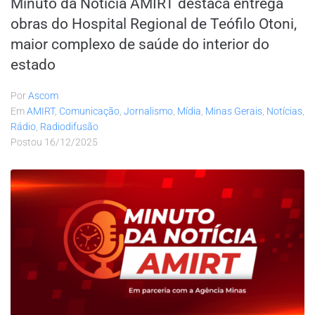
Minuto da Notícia AMIRT destaca entrega
obras do Hospital Regional de Teófilo Otoni,
maior complexo de saúde do interior do
estado
Por
Ascom
Em
AMIRT
,
Comunicação
,
Jornalismo
,
Mídia
,
Minas Gerais
,
Notícias
,
Rádio
,
Radiodifusão
Postou
16/12/2025