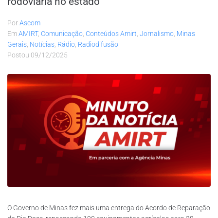
rodoviária no estado
Por
Ascom
Em
AMIRT
,
Comunicação
,
Conteúdos Amirt
,
Jornalismo
,
Minas
Gerais
,
Notícias
,
Rádio
,
Radiodifusão
Postou
09/12/2025
O Governo de Minas fez mais uma entrega do Acordo de Reparação