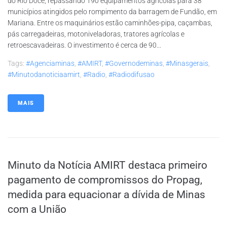
do Rio Doce, repassando 190 equipamentos agrícolas para 38
municípios atingidos pelo rompimento da barragem de Fundão, em
Mariana. Entre os maquinários estão caminhões-pipa, caçambas,
pás carregadeiras, motoniveladoras, tratores agrícolas e
retroescavadeiras. O investimento é cerca de 90...
Tags:
#agenciaminas
,
#AMIRT
,
#governodeminas
,
#minasgerais
,
#minutodanoticiaamirt
,
#radio
,
#radiodifusao
MAIS
Minuto da Notícia AMIRT destaca primeiro
pagamento de compromissos do Propag,
medida para equacionar a dívida de Minas
com a União