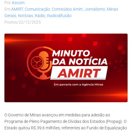
Por
Ascom
Em
AMIRT
,
Comunicação
,
Conteúdos Amirt
,
Jornalismo
,
Minas
Gerais
,
Notícias
,
Rádio
,
Radiodifusão
Postou
02/12/2025
O Governo de Minas avançou em medidas para adesão ao
Programa de Pleno Pagamento de Dívidas dos Estados (Propag). O
Estado quitou R$ 39,6 milhões, referentes ao Fundo de Equalização