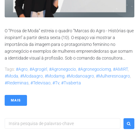
O “Prosa de Moda” estreia o quadro “Marcas do Agro - Histórias que
inspiram” a partir desta sexta (10). O espaço vai mostrar a
importância da imagem para o protagonismo feminino no
agronegócio e exemplos de mulheres empreendedoras que somam
a identidade visual à profissão. Sob o comando da consultora...
Tags:
#agro
,
#agrogirl
,
#agronegocio
,
#agronegociomg
,
#AMIRT
,
#moda
,
#modaagro
,
#modamg
,
#modanoagro
,
#mulheresnoagro
,
#redeminas
,
#televisao
,
#tv
,
#tvaberta
MAIS