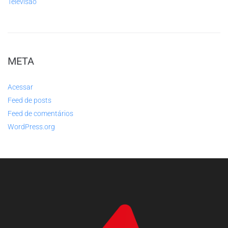
Televisão
META
Acessar
Feed de posts
Feed de comentários
WordPress.org