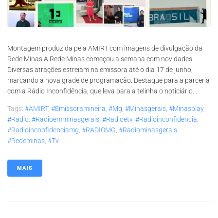
Montagem produzida pela AMIRT com imagens de divulgação da
Rede Minas A Rede Minas começou a semana com novidades.
Diversas atrações estreiam na emissora até o dia 17 de junho,
marcando a nova grade de programação. Destaque para a parceria
com a Rádio Inconfidência, que leva para a telinha o noticiário...
Tags:
#AMIRT
,
#emissoramineira
,
#mg
,
#minasgerais
,
#minasplay
,
#radio
,
#radioemminasgerais
,
#radioetv
,
#radioinconfidencia
,
#radioinconfidenciamg
,
#RADIOMG
,
#radiominasgerais
,
#redeminas
,
#tv
MAIS