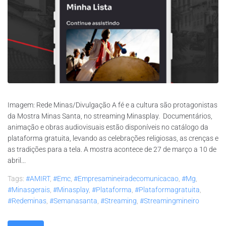
Imagem: Rede Minas/Divulgação A fé e a cultura são protagonistas
da Mostra Minas Santa, no streaming Minasplay. Documentários,
animação e obras audiovisuais estão disponíveis no catálogo da
plataforma gratuita, levando as celebrações religiosas, as crenças e
as tradições para a tela. A mostra acontece de 27 de março a 10 de
abril...
Tags:
#AMIRT
,
#emc
,
#empresamineiradecomunicacao
,
#mg
,
#minasgerais
,
#minasplay
,
#plataforma
,
#plataformagratuita
,
#redeminas
,
#semanasanta
,
#streaming
,
#streamingmineiro