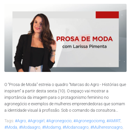
O “Prosa de Moda” estreia o quadro “Marcas do Agro - Histórias que
inspiram” a partir desta sexta (10). O espaço vai mostrar a
importância da imagem para o protagonismo feminino no
agronegócio e exemplos de mulheres empreendedoras que somam
a identidade visual à profissão. Sob o comando da consultora...
Tags:
#agro
,
#agrogirl
,
#agronegocio
,
#agronegociomg
,
#AMIRT
,
#moda
,
#modaagro
,
#modamg
,
#modanoagro
,
#mulheresnoagro
,