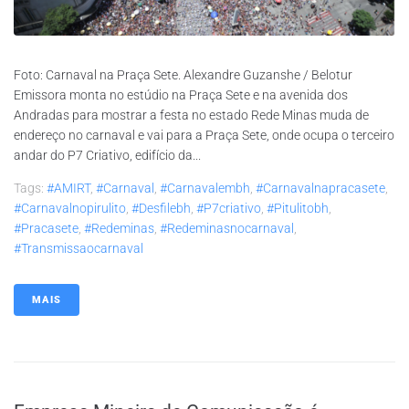
Foto: Carnaval na Praça Sete. Alexandre Guzanshe / Belotur
Emissora monta no estúdio na Praça Sete e na avenida dos
Andradas para mostrar a festa no estado Rede Minas muda de
endereço no carnaval e vai para a Praça Sete, onde ocupa o terceiro
andar do P7 Criativo, edifício da...
Tags:
#AMIRT
,
#carnaval
,
#carnavalembh
,
#carnavalnapracasete
,
#carnavalnopirulito
,
#desfilebh
,
#p7criativo
,
#pitulitobh
,
#pracasete
,
#redeminas
,
#redeminasnocarnaval
,
#transmissaocarnaval
MAIS