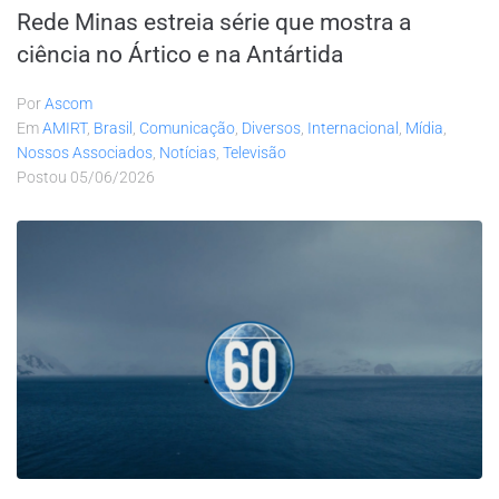
Rede Minas estreia série que mostra a
ciência no Ártico e na Antártida
Por
Ascom
Em
AMIRT
,
Brasil
,
Comunicação
,
Diversos
,
Internacional
,
Mídia
,
Nossos Associados
,
Notícias
,
Televisão
Postou
05/06/2026