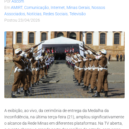
Por
Ascom
Em
AMIRT
,
Comunicação
,
Internet
,
Minas Gerais
,
Nossos
Associados
,
Notícias
,
Redes Sociais
,
Televisão
Postou
23/04/2026
A exibição, ao vivo, da cerimônia de entrega da Medalha da
Inconfidência, na última terça-feira (21), ampliou significativamente
o alcance da Rede Minas em diferentes plataformas. Na TV aberta,