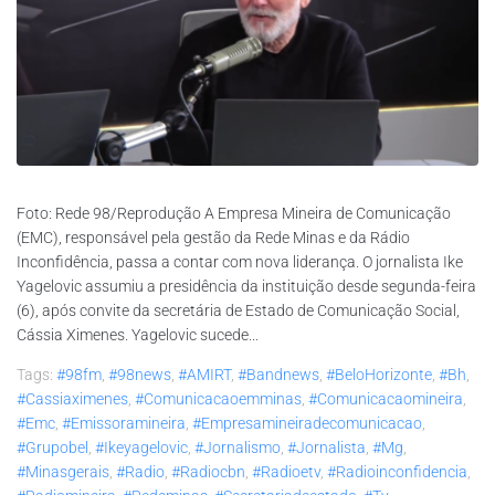
​Foto: Rede 98/Reprodução A Empresa Mineira de Comunicação
(EMC), responsável pela gestão da Rede Minas e da Rádio
Inconfidência, passa a contar com nova liderança. O jornalista Ike
Yagelovic assumiu a presidência da instituição desde segunda-feira
(6), após convite da secretária de Estado de Comunicação Social,
Cássia Ximenes. Yagelovic sucede...
Tags:
#98fm
,
#98news
,
#AMIRT
,
#bandnews
,
#BeloHorizonte
,
#bh
,
#cassiaximenes
,
#comunicacaoemminas
,
#comunicacaomineira
,
#emc
,
#emissoramineira
,
#empresamineiradecomunicacao
,
#grupobel
,
#ikeyagelovic
,
#jornalismo
,
#jornalista
,
#mg
,
#minasgerais
,
#radio
,
#radiocbn
,
#radioetv
,
#radioinconfidencia
,