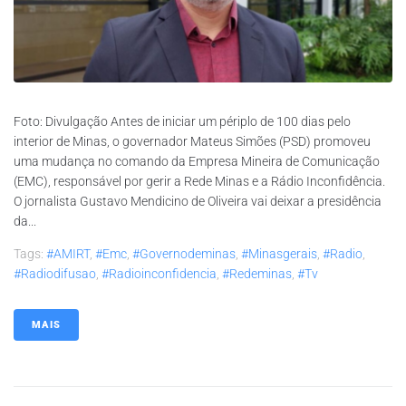
Foto: Divulgação Antes de iniciar um périplo de 100 dias pelo
interior de Minas, o governador Mateus Simões (PSD) promoveu
uma mudança no comando da Empresa Mineira de Comunicação
(EMC), responsável por gerir a Rede Minas e a Rádio Inconfidência.
O jornalista Gustavo Mendicino de Oliveira vai deixar a presidência
da...
Tags:
#AMIRT
,
#emc
,
#governodeminas
,
#minasgerais
,
#radio
,
#radiodifusao
,
#radioinconfidencia
,
#redeminas
,
#tv
MAIS