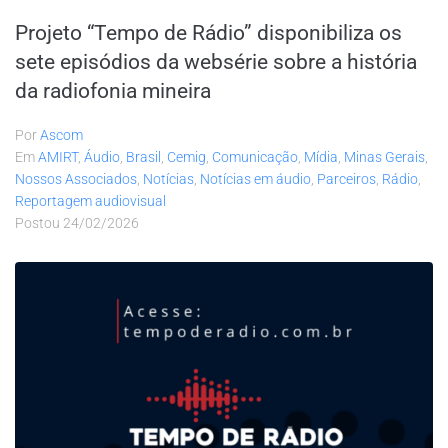
Projeto “Tempo de Rádio” disponibiliza os
sete episódios da websérie sobre a história
da radiofonia mineira
Por
Ascom
Em
AMIRT
,
Áudio
,
Brasil
,
Cemig
,
Comunicação
,
Mídia
,
Minas Gerais
,
Nossos Associados
,
Notícias
,
Notícias em áudio
,
Parceiros
,
Rádio
,
Reportagem audiovisual
Postou
24/02/2026