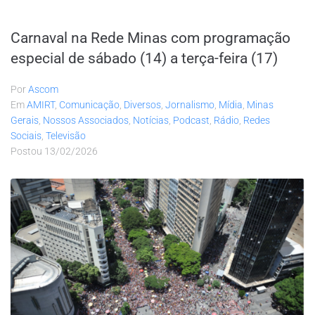
Carnaval na Rede Minas com programação
especial de sábado (14) a terça-feira (17)
Por
Ascom
Em
AMIRT
,
Comunicação
,
Diversos
,
Jornalismo
,
Mídia
,
Minas
Gerais
,
Nossos Associados
,
Notícias
,
Podcast
,
Rádio
,
Redes
Sociais
,
Televisão
Postou
13/02/2026