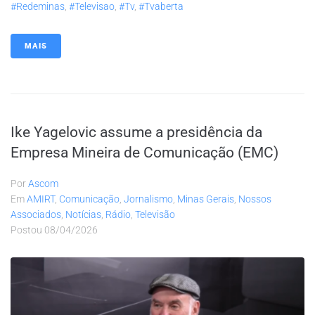
#redeminas
,
#televisao
,
#tv
,
#tvaberta
MAIS
Ike Yagelovic assume a presidência da
Empresa Mineira de Comunicação (EMC)
Por
Ascom
Em
AMIRT
,
Comunicação
,
Jornalismo
,
Minas Gerais
,
Nossos
Associados
,
Notícias
,
Rádio
,
Televisão
Postou
08/04/2026