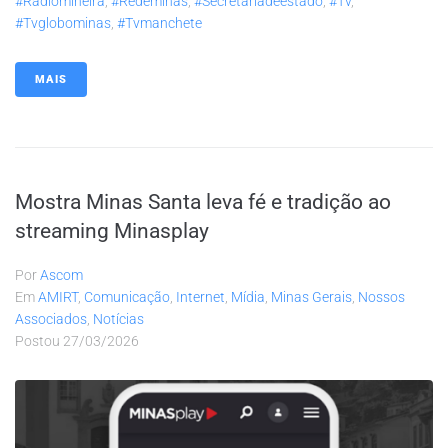
#radiomineira
,
#redeminas
,
#secretariadeestado
,
#tv
,
#tvglobominas
,
#tvmanchete
MAIS
Mostra Minas Santa leva fé e tradição ao
streaming Minasplay
Por
Ascom
Em
AMIRT
,
Comunicação
,
Internet
,
Mídia
,
Minas Gerais
,
Nossos
Associados
,
Notícias
Postou
27/03/2026