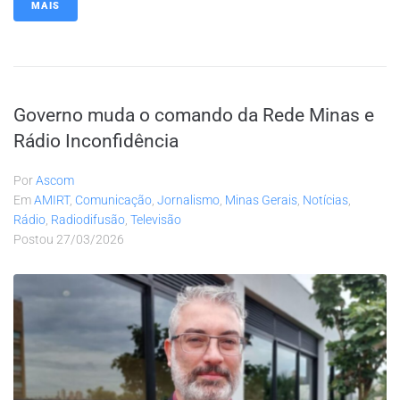
MAIS
Governo muda o comando da Rede Minas e
Rádio Inconfidência
Por
Ascom
Em
AMIRT
,
Comunicação
,
Jornalismo
,
Minas Gerais
,
Notícias
,
Rádio
,
Radiodifusão
,
Televisão
Postou
27/03/2026