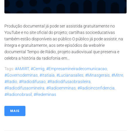
Produção documental já pode ser assistida gratuitamente no
YouTube e no site oficial do projeto; cartilhas socioeducativas
também estão disponíveis ao público O público já pode assistir, na
íntegra e gratuitamente, aos sete episódios da websérie
documental Tempo de Rádio, projeto audiovisual que preserva e
celebra a história da radiofonia em...
Tags:
#AMIRT
,
#Cemig
,
#empresamineiradecomunicacao
,
#governodeminas
,
#itatiaia
,
#lucianasalles
,
#minasgerais
,
#mitre
,
#radio
,
#radiodifusao
,
#radiodifusaobrasileira
,
#radiodifusaomineira
,
#radioemminas
,
#radioinconfidencia
,
#radionobrasil
,
#redeminas
MAIS