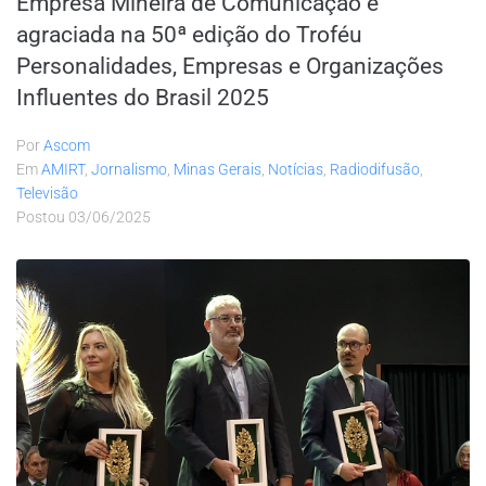
Empresa Mineira de Comunicação é
agraciada na 50ª edição do Troféu
Personalidades, Empresas e Organizações
Influentes do Brasil 2025
Por
Ascom
Em
AMIRT
,
Jornalismo
,
Minas Gerais
,
Notícias
,
Radiodifusão
,
Televisão
Postou
03/06/2025