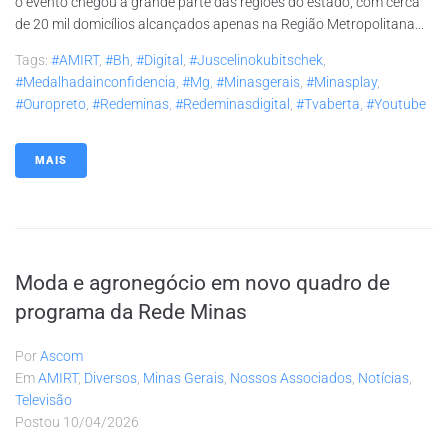
o evento chegou a grande parte das regiões do estado, com cerca
de 20 mil domicílios alcançados apenas na Região Metropolitana...
Tags:
#AMIRT
,
#bh
,
#digital
,
#juscelinokubitschek
,
#medalhadainconfidencia
,
#mg
,
#minasgerais
,
#minasplay
,
#ouropreto
,
#redeminas
,
#redeminasdigital
,
#tvaberta
,
#youtube
MAIS
Moda e agronegócio em novo quadro de
programa da Rede Minas
Por
Ascom
Em
AMIRT
,
Diversos
,
Minas Gerais
,
Nossos Associados
,
Notícias
,
Televisão
Postou
10/04/2026