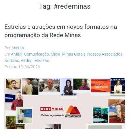
Tag:
#redeminas
Estreias e atrações em novos formatos na
programação da Rede Minas
Por
Ascom
Em
AMIRT
,
Comunicação
,
Mídia
,
Minas Gerais
,
Nossos Associados
,
Notícias
,
Rádio
,
Televisão
Postou
10/06/2026