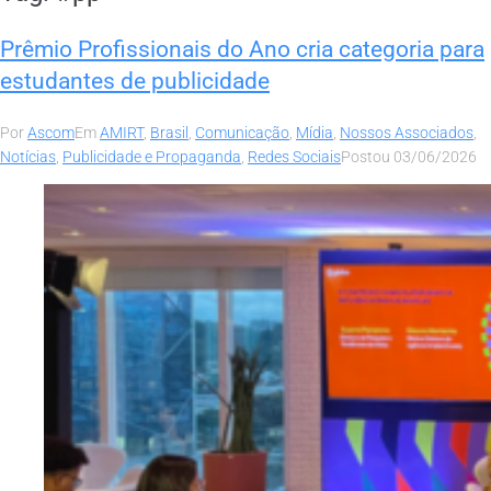
Prêmio Profissionais do Ano cria categoria para
estudantes de publicidade
Por
Ascom
Em
AMIRT
,
Brasil
,
Comunicação
,
Mídia
,
Nossos Associados
,
Notícias
,
Publicidade e Propaganda
,
Redes Sociais
Postou
03/06/2026