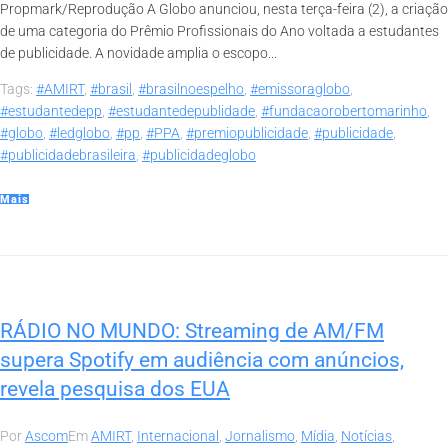
Propmark/Reprodução A Globo anunciou, nesta terça-feira (2), a criação
de uma categoria do Prêmio Profissionais do Ano voltada a estudantes
de publicidade. A novidade amplia o escopo...
Tags:
#AMIRT
,
#brasil
,
#brasilnoespelho
,
#emissoraglobo
,
#estudantedepp
,
#estudantedepublidade
,
#fundacaorobertomarinho
,
#globo
,
#ledglobo
,
#pp
,
#PPA
,
#premiopublicidade
,
#publicidade
,
#publicidadebrasileira
,
#publicidadeglobo
Mais
RÁDIO NO MUNDO: Streaming de AM/FM
supera Spotify em audiência com anúncios,
revela pesquisa dos EUA
Por
Ascom
Em
AMIRT
,
Internacional
,
Jornalismo
,
Mídia
,
Notícias
,