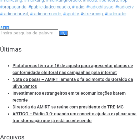
#marketing
,
#markting
,
#marktingnoradio
,
#media
,
#pandora
,
#pp
,
#propaganda
,
#publicidadeemaudio
,
#radio
,
#radiodifusao
,
#radioetv
,
#radionobrasil
,
#radionomundo
,
#spotify
,
#streaming
,
#tudoradio
Mais
Últimas
Plataformas têm até 16 de agosto para apresentar planos de
conformidade eleitoral nas campanhas pela internet
Nota de pesar – AMIRT lamenta o falecimento de Geraldo da
Silva Santos
Investimentos estrangeiros em telecomunicações batem
recorde
Diretoria da AMIRT se reúne com presidente do TRE-MG
ARTIGO – Rádio 3.0: quando um conceito ajuda a explicar uma
transformação que já está acontecendo
Arquivos