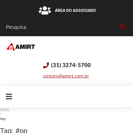
ÁREA DO ASSOCIADO
(31) 3274-5700
contato@amirt.com.br
Home
/
#pp
Tag:
#pp