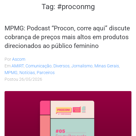
Tag:
#proconmg
MPMG: Podcast “Procon, corre aqui” discute
cobrança de preços mais altos em produtos
direcionados ao público feminino
Por
Ascom
Em
AMIRT
,
Comunicação
,
Diversos
,
Jornalismo
,
Minas Gerais
,
MPMG
,
Notícias
,
Parceiros
Postou
26/05/2026