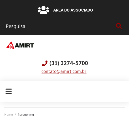
ÁREA DO ASSOCIADO
(31) 3274-5700
contato@amirt.com.br
Home
/
#proconmg