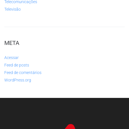
Telecomunicações
Televisão
META
Acessar
Feed de posts
Feed de comentários
WordPress.org