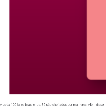
A cada 100 lares brasileiros, 52 são chefiados por mulheres. Além disso,