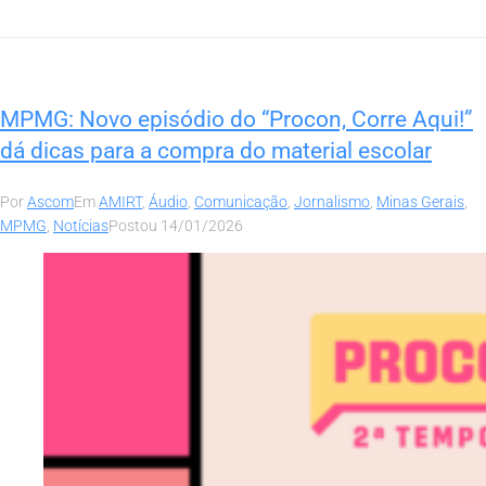
MPMG: Novo episódio do “Procon, Corre Aqui!”
dá dicas para a compra do material escolar
Por
Ascom
Em
AMIRT
,
Áudio
,
Comunicação
,
Jornalismo
,
Minas Gerais
,
MPMG
,
Notícias
Postou
14/01/2026