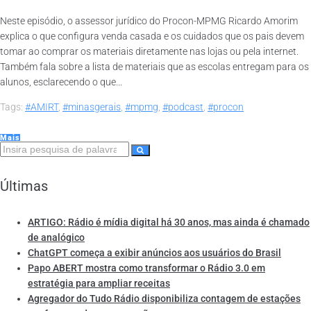
Neste episódio, o assessor jurídico do Procon-MPMG Ricardo Amorim
explica o que configura venda casada e os cuidados que os pais devem
tomar ao comprar os materiais diretamente nas lojas ou pela internet.
Também fala sobre a lista de materiais que as escolas entregam para os
alunos, esclarecendo o que...
Tags:
#AMIRT
,
#minasgerais
,
#mpmg
,
#podcast
,
#procon
Mais
Últimas
ARTIGO: Rádio é mídia digital há 30 anos, mas ainda é chamado
de analógico
ChatGPT começa a exibir anúncios aos usuários do Brasil
Papo ABERT mostra como transformar o Rádio 3.0 em
estratégia para ampliar receitas
Agregador do Tudo Rádio disponibiliza contagem de estações