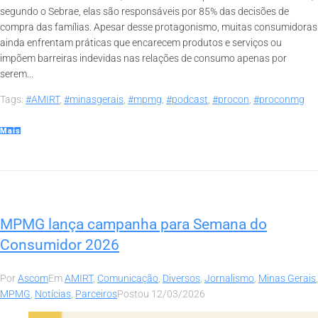
segundo o Sebrae, elas são responsáveis por 85% das decisões de
compra das famílias. Apesar desse protagonismo, muitas consumidoras
ainda enfrentam práticas que encarecem produtos e serviços ou
impõem barreiras indevidas nas relações de consumo apenas por
serem...
Tags:
#AMIRT
,
#minasgerais
,
#mpmg
,
#podcast
,
#procon
,
#proconmg
Mais
MPMG lança campanha para Semana do
Consumidor 2026
Por
Ascom
Em
AMIRT
,
Comunicação
,
Diversos
,
Jornalismo
,
Minas Gerais
,
MPMG
,
Notícias
,
Parceiros
Postou
12/03/2026