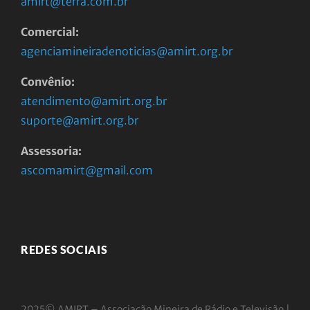
amirt@terra.com.br
Comercial:
agenciamineiradenoticias@amirt.org.br
Convênio:
atendimento@amirt.org.br
suporte@amirt.org.br
Assessoria:
ascomamirt@gmail.com
REDES SOCIAIS
2025© AMIRT – Associação Mineira de Rádio e
Televisão |