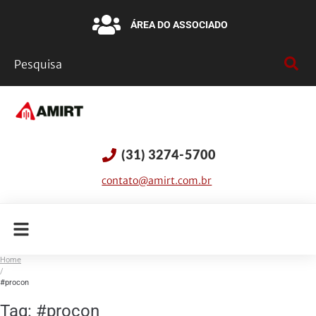
ÁREA DO ASSOCIADO
(31) 3274-5700
contato@amirt.com.br
Home
/
#procon
Tag:
#procon