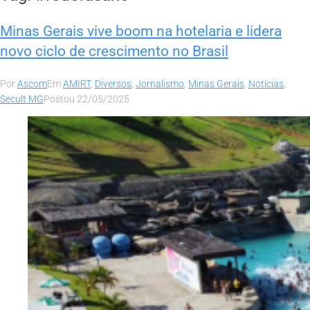
Minas Gerais vive boom na hotelaria e lidera
novo ciclo de crescimento no Brasil
Por
Ascom
Em
AMIRT
,
Diversos
,
Jornalismo
,
Minas Gerais
,
Notícias
,
Secult MG
Postou
22/05/2025