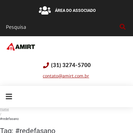
ÁREA DO ASSOCIADO
(31) 3274-5700
contato@amirt.com.br
Home
/
#redefasano
Tag:
#redefasano