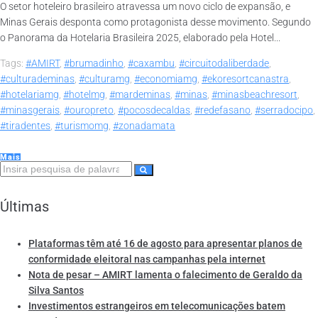
O setor hoteleiro brasileiro atravessa um novo ciclo de expansão, e
Minas Gerais desponta como protagonista desse movimento. Segundo
o Panorama da Hotelaria Brasileira 2025, elaborado pela Hotel...
Tags:
#AMIRT
,
#brumadinho
,
#caxambu
,
#circuitodaliberdade
,
#culturademinas
,
#culturamg
,
#economiamg
,
#ekoresortcanastra
,
#hotelariamg
,
#hotelmg
,
#mardeminas
,
#minas
,
#minasbeachresort
,
#minasgerais
,
#ouropreto
,
#pocosdecaldas
,
#redefasano
,
#serradocipo
,
#tiradentes
,
#turismomg
,
#zonadamata
Mais
Últimas
Plataformas têm até 16 de agosto para apresentar planos de
conformidade eleitoral nas campanhas pela internet
Nota de pesar – AMIRT lamenta o falecimento de Geraldo da
Silva Santos
Investimentos estrangeiros em telecomunicações batem