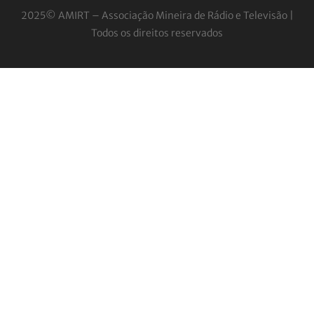
2025© AMIRT – Associação Mineira de Rádio e
Televisão |
Todos os direitos reservados