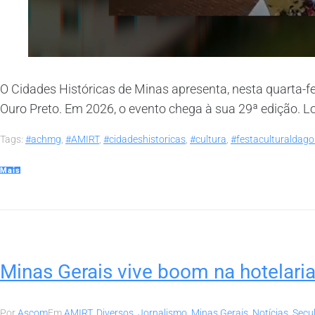
O Cidades Históricas de Minas apresenta, nesta quarta-fei
Ouro Preto. Em 2026, o evento chega à sua 29ª edição. Lo
Tags:
#achmg
,
#AMIRT
,
#cidadeshistoricas
,
#cultura
,
#festaculturaldago
Mais
Minas Gerais vive boom na hotelaria 
Por
Ascom
Em
AMIRT
,
Diversos
,
Jornalismo
,
Minas Gerais
,
Notícias
,
Secu