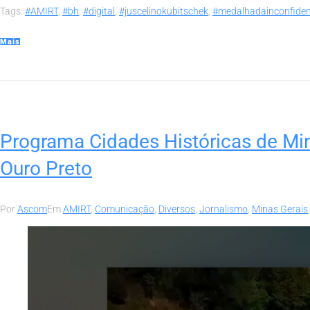
Tags:
#AMIRT
,
#bh
,
#digital
,
#juscelinokubitschek
,
#medalhadainconfiden
Mais
Programa Cidades Históricas de Mina
Ouro Preto
Por
Ascom
Em
AMIRT
,
Comunicação
,
Diversos
,
Jornalismo
,
Minas Gerais