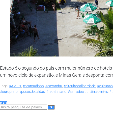
Estado é o segundo do país com maior número de hotéis e
um novo ciclo de expansão, e Minas Gerais desponta com
Tags:
#AMIRT
,
#brumadinho
,
#caxambu
,
#circuitodaliberdade
,
#culturad
#ouropreto
,
#pocosdecaldas
,
#redefasano
,
#serradocipo
,
#tiradentes
,
#
Mais