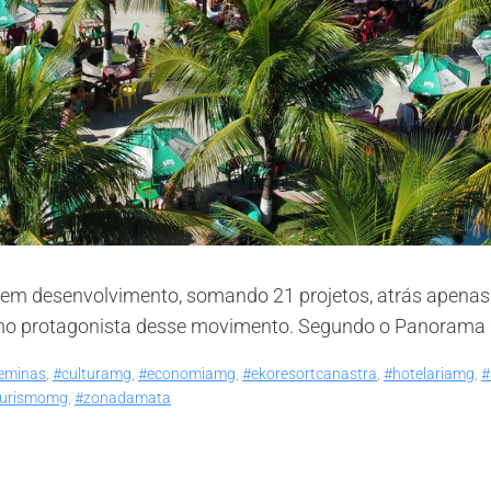
m desenvolvimento, somando 21 projetos, atrás apenas de
o protagonista desse movimento. Segundo o Panorama da H
eminas
,
#culturamg
,
#economiamg
,
#ekoresortcanastra
,
#hotelariamg
,
#
turismomg
,
#zonadamata