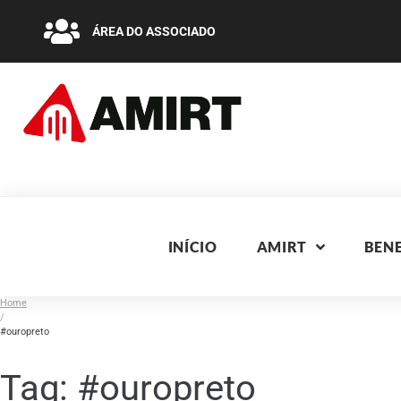
ÁREA DO ASSOCIADO
INÍCIO
AMIRT
BENE
Home
/
#ouropreto
Tag:
#ouropreto