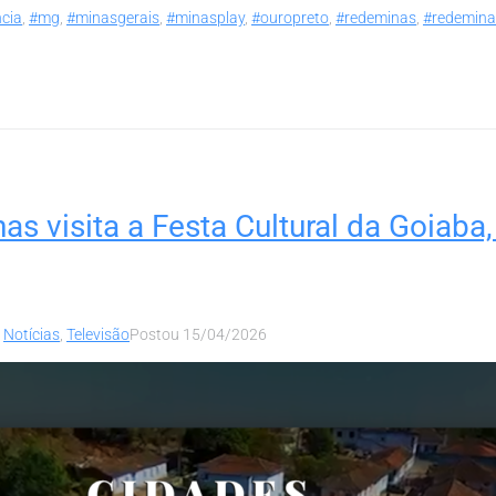
cia
,
#mg
,
#minasgerais
,
#minasplay
,
#ouropreto
,
#redeminas
,
#redeminas
s visita a Festa Cultural da Goiaba,
,
Notícias
,
Televisão
Postou
15/04/2026