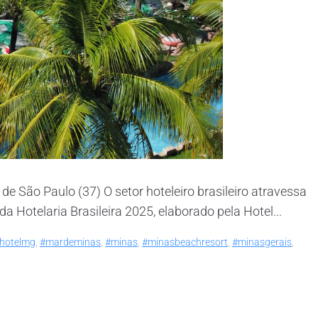
 São Paulo (37) O setor hoteleiro brasileiro atravessa
otelaria Brasileira 2025, elaborado pela Hotel...
hotelmg
,
#mardeminas
,
#minas
,
#minasbeachresort
,
#minasgerais
,