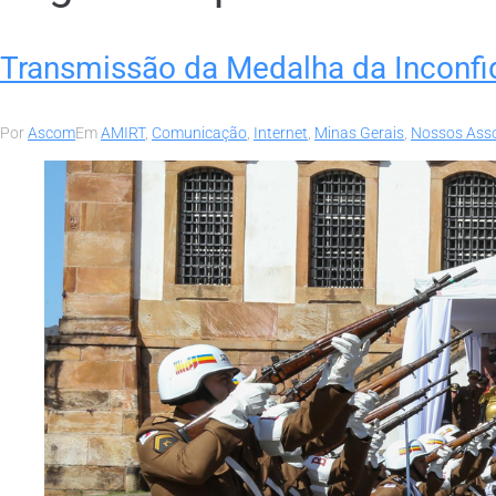
Transmissão da Medalha da Inconfid
Por
Ascom
Em
AMIRT
,
Comunicação
,
Internet
,
Minas Gerais
,
Nossos Ass