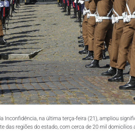
a Inconfidência, na última terça-feira (21), ampliou sign
te das regiões do estado, com cerca de 20 mil domicílios