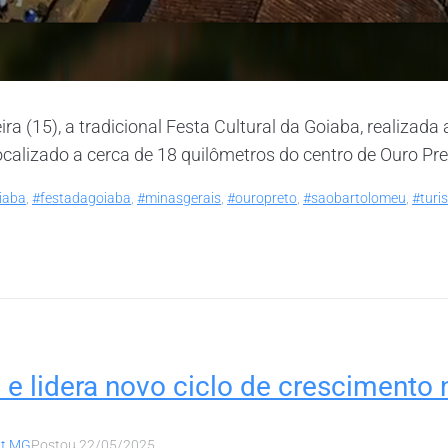
ra (15), a tradicional Festa Cultural da Goiaba, realizada
calizado a cerca de 18 quilômetros do centro de Ouro Pre
iaba
,
#festadagoiaba
,
#minasgerais
,
#ouropreto
,
#saobartolomeu
,
#turi
e lidera novo ciclo de crescimento n
lt MG
Postou
22/05/2025