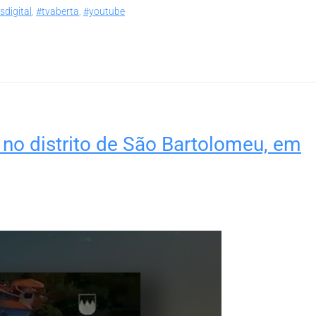
digital
,
#tvaberta
,
#youtube
 no distrito de São Bartolomeu, em