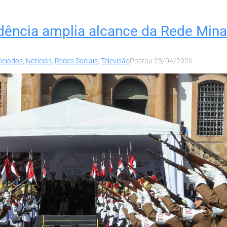
ência amplia alcance da Rede Minas
ociados
,
Notícias
,
Redes Sociais
,
Televisão
Postou
23/04/2026