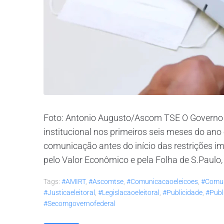
Foto: Antonio Augusto/Ascom TSE O Governo 
institucional nos primeiros seis meses do a
comunicação antes do início das restrições imp
pelo Valor Econômico e pela Folha de S.Paulo,
Tags:
#AMIRT
,
#ascomtse
,
#comunicacaoeleicoes
,
#comun
#justicaeleitoral
,
#legislacaoeleitoral
,
#publicidade
,
#publ
#secomgovernofederal