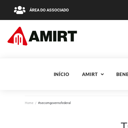
ÁREA DO ASSOCIADO
INÍCIO
AMIRT
BENE
Home
/
#secomgovernofederal
T