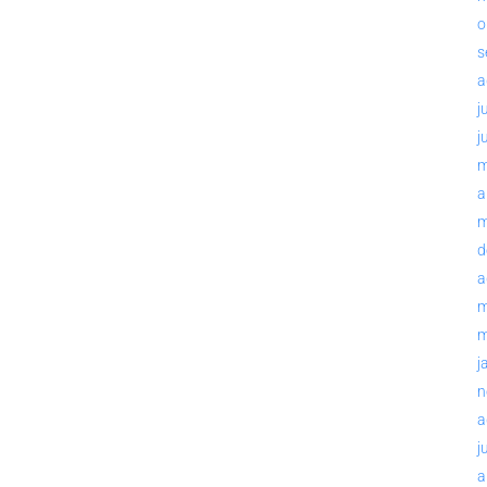
o
s
a
j
j
m
a
m
d
a
m
m
j
n
a
j
a