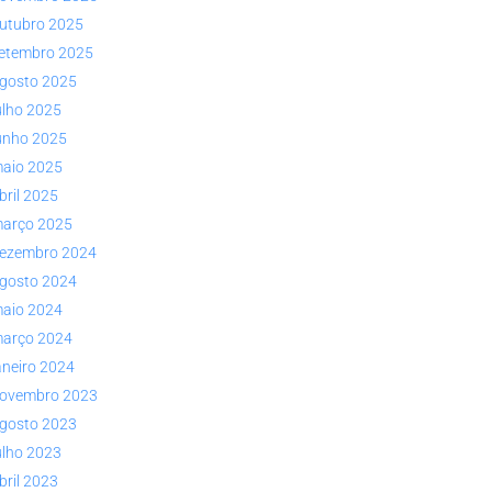
utubro 2025
etembro 2025
gosto 2025
ulho 2025
unho 2025
aio 2025
bril 2025
arço 2025
ezembro 2024
gosto 2024
aio 2024
arço 2024
aneiro 2024
ovembro 2023
gosto 2023
ulho 2023
bril 2023