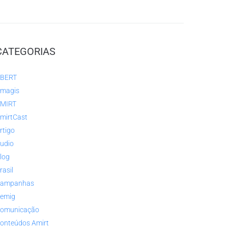
CATEGORIAS
BERT
magis
MIRT
mirtCast
rtigo
udio
log
rasil
ampanhas
emig
omunicação
onteúdos Amirt