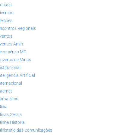
opasa
iversos
leições
ncontros Regionais
ventos
ventos Amirt
ecomércio MG
overno de Minas
nstitucional
nteligência Artificial
nternacional
nternet
ornalismo
ídia
inas Gerais
inha História
inistério das Comunicações