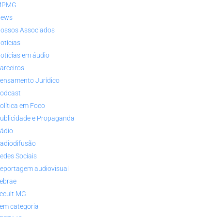
MPMG
ews
ossos Associados
otícias
otícias em áudio
arceiros
ensamento Jurídico
odcast
olítica em Foco
ublicidade e Propaganda
ádio
adiodifusão
edes Sociais
eportagem audiovisual
ebrae
ecult MG
em categoria