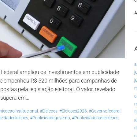
d
A
a
Federal ampliou os investimentos em publicidade
j
no e empenhou R$ 520 milhões para campanhas de
j
m
ostas pela legislação eleitoral. O valor, revelado
a
 supera em...
m
icacaoinstitucional
,
#eleicoes
,
#eleicoes2026
,
#governofederal
,
f
icidadeeleicoes
,
#publicidadegoverno
,
#publicidadenaseleicoes
,
j
d
n