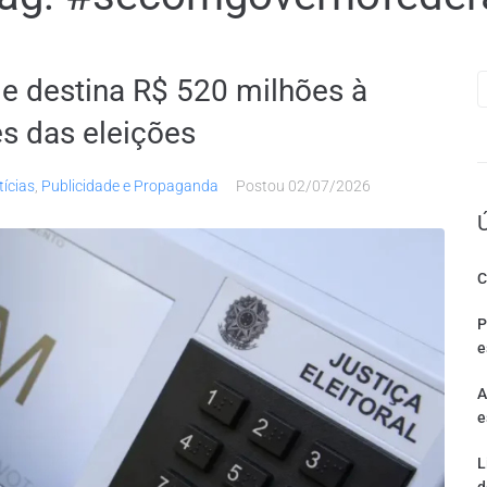
 e destina R$ 520 milhões à
es das eleições
tícias
,
Publicidade e Propaganda
Postou
02/07/2026
C
P
e
A
e
L