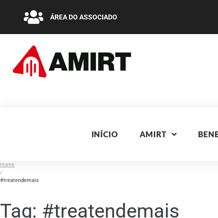
ÁREA DO ASSOCIADO
INÍCIO
AMIRT
BENE
Home
/
#treatendemais
Tag:
#treatendemais