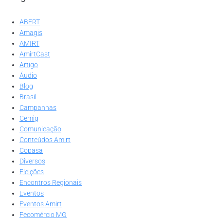
ABERT
Amagis
AMIRT
AmirtCast
Artigo
Áudio
Blog
Brasil
Campanhas
Cemig
Comunicação
Conteúdos Amirt
Copasa
Diversos
Eleições
Encontros Regionais
Eventos
Eventos Amirt
Fecomércio MG