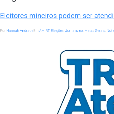
Eleitores mineiros podem ser atendi
Por
Hannah Andrade
Em
AMIRT
,
Eleições
,
Jornalismo
,
Minas Gerais
,
Notí