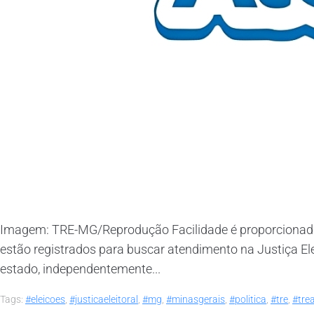
Imagem: TRE-MG/Reprodução Facilidade é proporcionada p
estão registrados para buscar atendimento na Justiça Elei
estado, independentemente...
Tags:
#eleicoes
,
#justicaeleitoral
,
#mg
,
#minasgerais
,
#politica
,
#tre
,
#tre