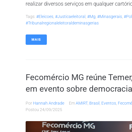
realizar diversos serviços em qualquer cartóri
Tags:
#eleicoes
,
#justicaeleitoral
,
#mg
,
#minasgerais
,
#pol
#tribunalregionaleleitoraldeminasgerias
MAIS
Fecomércio MG reúne Temer,
em evento sobre democracia
Por
Hannah Andrade
Em
AMIRT
,
Brasil
,
Eventos
,
Fecomé
Postou
24/09/2025