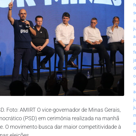
f
s
a
j
a
m
f
j
d
o
s
a
j
j
D. Foto: AMIRT O vice-governador de Minas Gerais,
m
emocrático (PSD) em cerimônia realizada na manhã
a
te. O movimento busca dar maior competitividade à
n
as eleições...