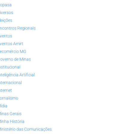
opasa
iversos
leições
ncontros Regionais
ventos
ventos Amirt
ecomércio MG
overno de Minas
nstitucional
nteligência Artificial
nternacional
nternet
ornalismo
ídia
inas Gerais
inha História
inistério das Comunicações