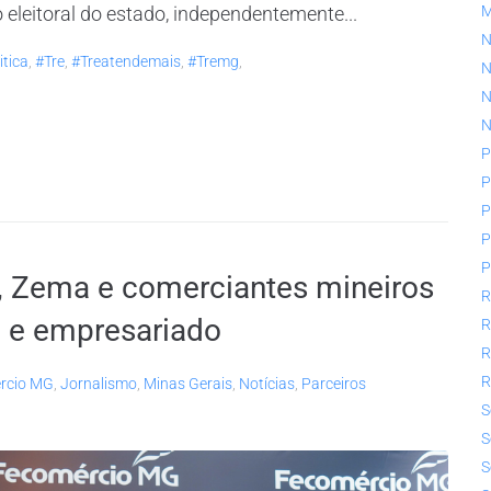
o eleitoral do estado, independentemente...
N
itica
,
#tre
,
#treatendemais
,
#tremg
,
N
N
N
P
P
P
P
P
 Zema e comerciantes mineiros
R
 e empresariado
R
R
R
rcio MG
,
Jornalismo
,
Minas Gerais
,
Notícias
,
Parceiros
S
S
S