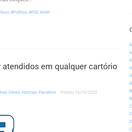
Novo
,
#politica
,
#PSD
,
Amirt
A
A
A
 atendidos em qualquer cartório
A
A
Á
B
inas Gerais
,
Notícias
,
Parceiros
Postou
16/10/2025
B
C
C
C
C