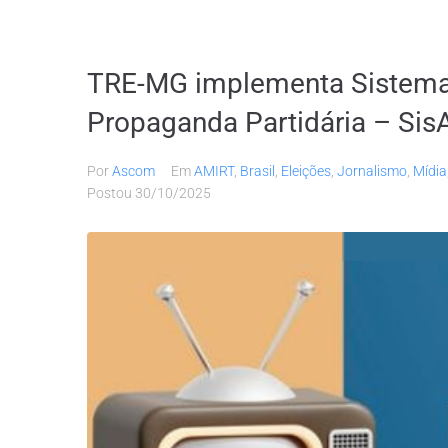
TRE-MG implementa Sistema
Propaganda Partidária – Sis
Por
Ascom
Em
AMIRT
,
Brasil
,
Eleições
,
Jornalismo
,
Mídia
Postou
30/10/2025