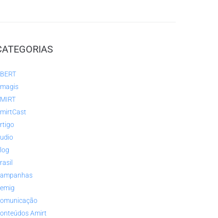
CATEGORIAS
BERT
magis
MIRT
mirtCast
rtigo
udio
log
rasil
ampanhas
emig
omunicação
onteúdos Amirt