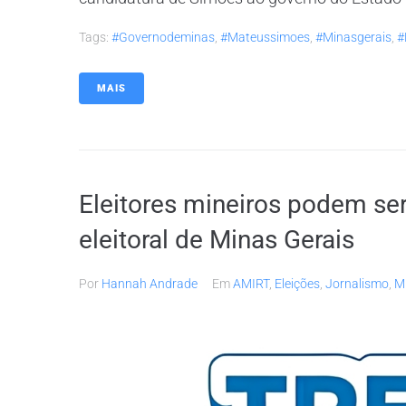
Tags:
#governodeminas
,
#mateussimoes
,
#minasgerais
,
#
MAIS
Eleitores mineiros podem ser
eleitoral de Minas Gerais
Por
Hannah Andrade
Em
AMIRT
,
Eleições
,
Jornalismo
,
M