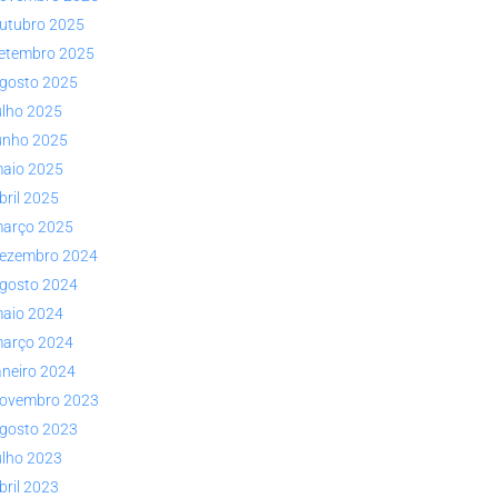
utubro 2025
etembro 2025
gosto 2025
ulho 2025
unho 2025
aio 2025
bril 2025
arço 2025
ezembro 2024
gosto 2024
aio 2024
arço 2024
aneiro 2024
ovembro 2023
gosto 2023
ulho 2023
bril 2023