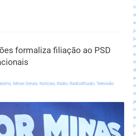
o
s
a
j
j
m
es formaliza filiação ao PSD
a
cionais
m
d
a
alismo
,
Minas Gerais
,
Notícias
,
Rádio
,
Radiodifusão
,
Televisão
m
m
j
n
a
j
a