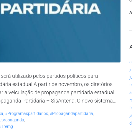
d
A
a
j
á utilizado pelos partidos políticos para
j
ária estadual A partir de novembro, os diretórios
m
tar a veiculação de propaganda partidária estadual
a
paganda Partidária – SisAntena. O novo sistema...
m
f
ca
,
#programaspartidarios
,
#propagandapartidaria
,
j
depropaganda
,
d
#tremg
n