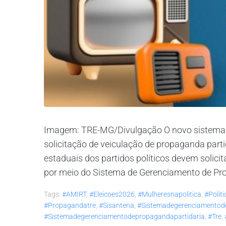
Imagem: TRE-MG/Divulgação O novo sistema ser
solicitação de veiculação de propaganda partid
estaduais dos partidos políticos devem solici
por meio do Sistema de Gerenciamento de Pro
Tags:
#AMIRT
,
#eleicoes2026
,
#mulheresnapolitica
,
#politi
#propagandatre
,
#sisantena
,
#sistemadegerenciamento
#sistemadegerenciamentodepropagandapartidaria
,
#tre
,