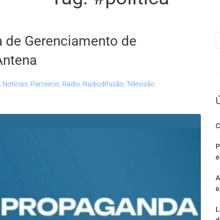
 de Gerenciamento de
Antena
,
Notícias
,
Parceiros
,
Rádio
,
Radiodifusão
,
Televisão
C
P
e
A
e
L