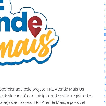
C
D
E
E
E
E
F
G
I
I
I
I
J
M
porcionada pelo projeto TRE Atende Mais Os
M
e deslocar até o município onde estão registrados
M
 Graças ao projeto TRE Atende Mais, é possível
M