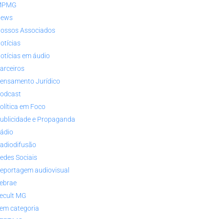
MPMG
ews
ossos Associados
otícias
otícias em áudio
arceiros
ensamento Jurídico
odcast
olítica em Foco
ublicidade e Propaganda
ádio
adiodifusão
edes Sociais
eportagem audiovisual
ebrae
ecult MG
em categoria