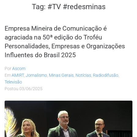
Tag:
#TV #redesminas
Empresa Mineira de Comunicação é
agraciada na 50ª edição do Troféu
Personalidades, Empresas e Organizações
Influentes do Brasil 2025
Por
Ascom
Em
AMIRT
,
Jornalismo
,
Minas Gerais
,
Notícias
,
Radiodifusão
,
Televisão
Postou
03/06/2025