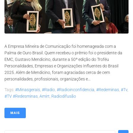
A Empresa Mineira de Comunicação foi homenageada com a
Palma de Ouro Brasil. Quem recebeu o prêmio foi o presidente da
EMC, Gustavo Mendicino, durante a 50ª edição do Troféu
Personalidades, Empresas e Organizações Influentes do Brasil
2025. Além de Mendicino, foram agraciadas cerca de cem
personalidades, profissionais, organizações e...
Tags:
#minasgerais
,
#radio
,
#radioinconfidencia
,
#redeminas
,
#tv
,
#TV #redesminas
,
Amirt
,
Radiodifusão
MAIS