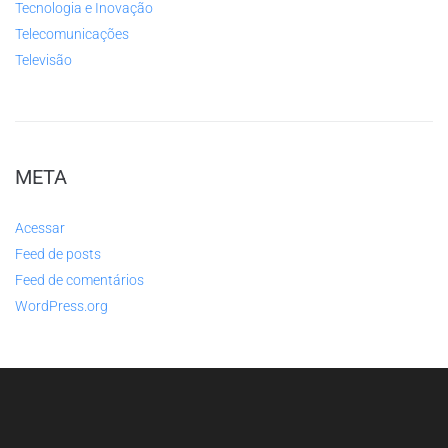
Tecnologia e Inovação
Telecomunicações
Televisão
META
Acessar
Feed de posts
Feed de comentários
WordPress.org