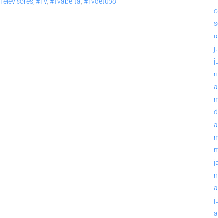
televisores
,
#tv
,
#tvaberta
,
#tvdetubo
o
s
a
j
j
m
a
m
d
a
m
m
j
n
a
j
a