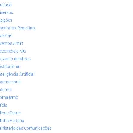
opasa
iversos
leições
ncontros Regionais
ventos
ventos Amirt
ecomércio MG
overno de Minas
nstitucional
nteligência Artificial
nternacional
nternet
ornalismo
ídia
inas Gerais
inha História
inistério das Comunicações