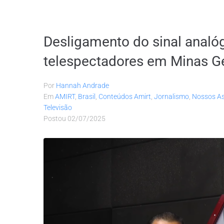
Desligamento do sinal analó
telespectadores em Minas Ge
Por
Hannah Andrade
Em
AMIRT
,
Brasil
,
Conteúdos Amirt
,
Jornalismo
,
Nossos A
Televisão
Postou
02/07/2025