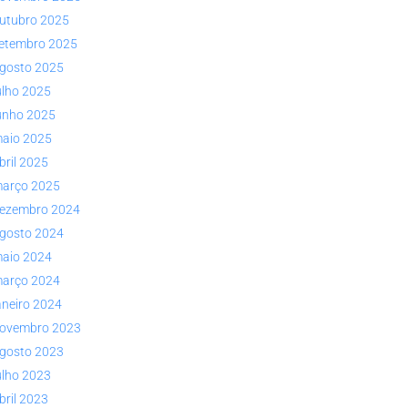
utubro 2025
etembro 2025
gosto 2025
ulho 2025
unho 2025
aio 2025
bril 2025
arço 2025
ezembro 2024
gosto 2024
aio 2024
arço 2024
aneiro 2024
ovembro 2023
gosto 2023
ulho 2023
bril 2023