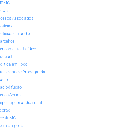
MPMG
ews
ossos Associados
otícias
otícias em áudio
arceiros
ensamento Jurídico
odcast
olítica em Foco
ublicidade e Propaganda
ádio
adiodifusão
edes Sociais
eportagem audiovisual
ebrae
ecult MG
em categoria