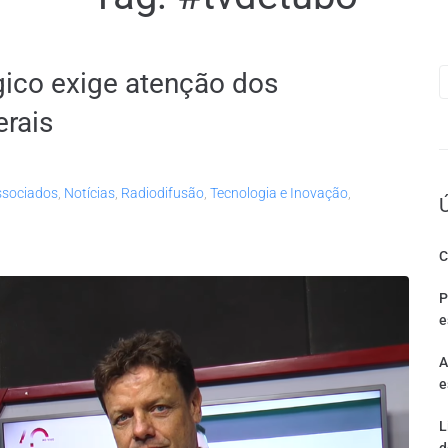
gico exige atenção dos
rais
ssociados
,
Notícias
,
Radiodifusão
,
Tecnologia e Inovação
,
C
P
e
A
e
L