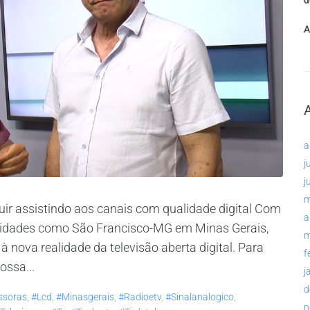
d
A
a
j
j
m
ir assistindo aos canais com qualidade digital Com
a
m cidades como São Francisco-MG em Minas Gerais,
m
 nova realidade da televisão aberta digital. Para
f
ossa...
j
d
ssoras
,
#lcd
,
#minasgerais
,
#radioetv
,
#sinalanalogico
,
n