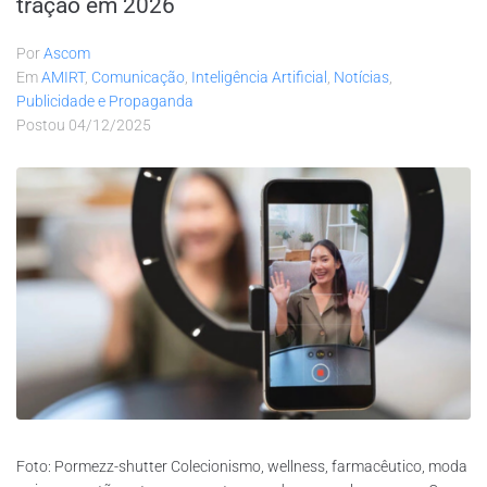
tração em 2026
Por
Ascom
Em
AMIRT
,
Comunicação
,
Inteligência Artificial
,
Notícias
,
Publicidade e Propaganda
Postou
04/12/2025
Foto: Pormezz-shutter Colecionismo, wellness, farmacêutico, moda