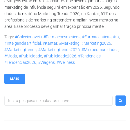
e viagens estão entre os assuntos que devem ganhar espaço O
marketing de influência seguirá em expansão em 2026. Segundo
dados do relatório Marketing Trends 2026, da Kantar, 61% dos
profissionais de marketing pretendem ampliar investimentos na
área. Esse processo deve ganhar tração principalmente...
Tags:
#colecionaveis
,
#dermocoesmeticos
,
#farmaceuticas
,
#ia
,
#intelgenciaartificial
,
#kantar
,
#marketing
,
#marketing2026
,
#marketingtrends
,
#marketingtrends2026
,
#microcomunidades
,
#moda
,
#publicidade
,
#publicidade2026
,
#tendencias
,
#tendencias2026
,
#viagens
,
#wellness
MAIS