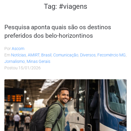
Tag:
#viagens
Pesquisa aponta quais são os destinos
preferidos dos belo-horizontinos
Por
Ascom
Em
Notícias
,
AMIRT
,
Brasil
,
Comunicação
,
Diversos
,
Fecomércio MG
,
Jornalismo
,
Minas Gerais
Postou
15/01/2026