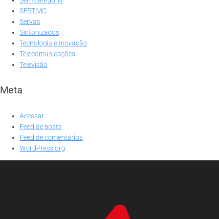
SERT-MG
Servas
Sintonizados
Tecnologia e Inovação
Telecomunicações
Televisão
Meta
Acessar
Feed de posts
Feed de comentários
WordPress.org