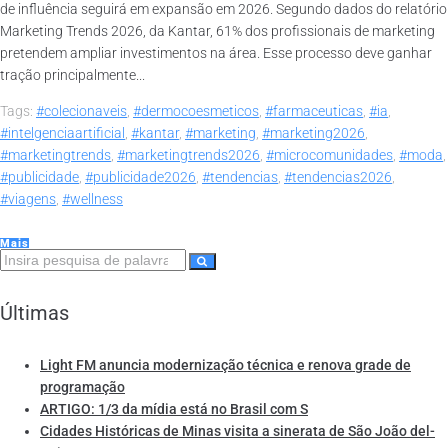
de influência seguirá em expansão em 2026. Segundo dados do relatório
Marketing Trends 2026, da Kantar, 61% dos profissionais de marketing
pretendem ampliar investimentos na área. Esse processo deve ganhar
tração principalmente...
Tags:
#colecionaveis
,
#dermocoesmeticos
,
#farmaceuticas
,
#ia
,
#intelgenciaartificial
,
#kantar
,
#marketing
,
#marketing2026
,
#marketingtrends
,
#marketingtrends2026
,
#microcomunidades
,
#moda
,
#publicidade
,
#publicidade2026
,
#tendencias
,
#tendencias2026
,
#viagens
,
#wellness
Mais
Últimas
Light FM anuncia modernização técnica e renova grade de
programação
ARTIGO: 1/3 da mídia está no Brasil com S
Cidades Históricas de Minas visita a sinerata de São João del-