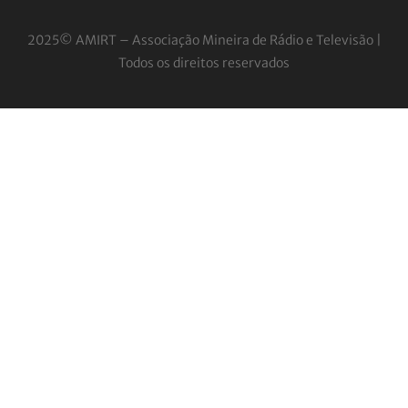
2025© AMIRT – Associação Mineira de Rádio e
Televisão |
Todos os direitos reservados