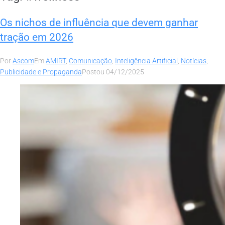
Os nichos de influência que devem ganhar
tração em 2026
Por
Ascom
Em
AMIRT
,
Comunicação
,
Inteligência Artificial
,
Notícias
,
Publicidade e Propaganda
Postou
04/12/2025