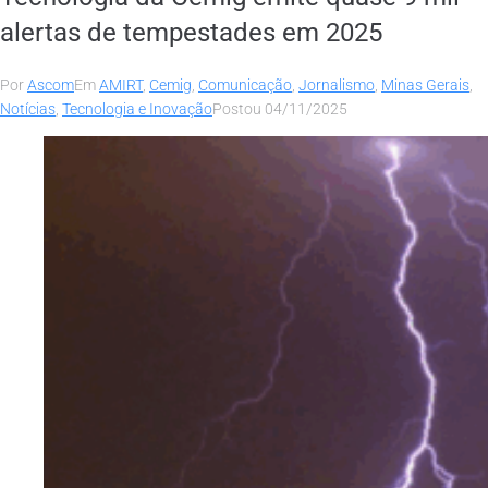
alertas de tempestades em 2025
Por
Ascom
Em
AMIRT
,
Cemig
,
Comunicação
,
Jornalismo
,
Minas Gerais
,
Notícias
,
Tecnologia e Inovação
Postou
04/11/2025