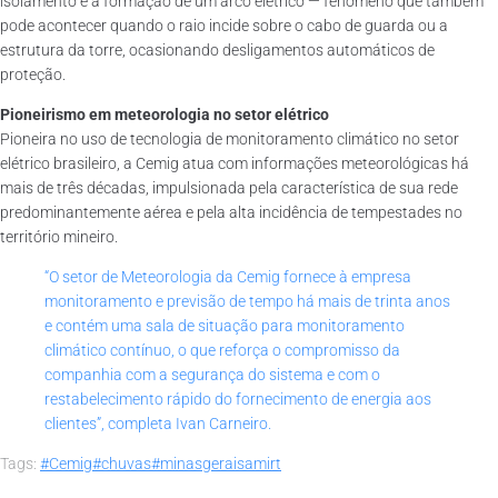
isolamento e a formação de um arco elétrico — fenômeno que também
pode acontecer quando o raio incide sobre o cabo de guarda ou a
estrutura da torre, ocasionando desligamentos automáticos de
proteção.
Pioneirismo em meteorologia no setor elétrico
Pioneira no uso de tecnologia de monitoramento climático no setor
elétrico brasileiro, a Cemig atua com informações meteorológicas há
mais de três décadas, impulsionada pela característica de sua rede
predominantemente aérea e pela alta incidência de tempestades no
território mineiro.
“O setor de Meteorologia da Cemig fornece à empresa
monitoramento e previsão de tempo há mais de trinta anos
e contém uma sala de situação para monitoramento
climático contínuo, o que reforça o compromisso da
companhia com a segurança do sistema e com o
restabelecimento rápido do fornecimento de energia aos
clientes”, completa Ivan Carneiro.
Tags:
#Cemig
#chuvas
#minasgerais
amirt