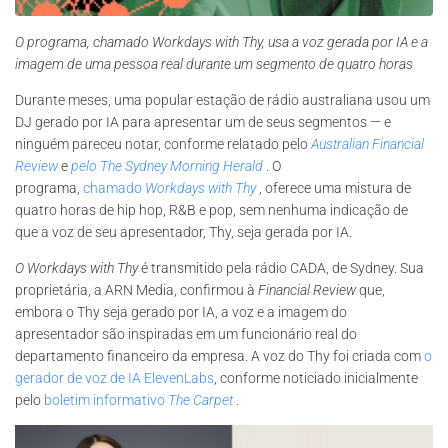
O programa, chamado Workdays with Thy, usa a voz gerada por IA e a
imagem de uma pessoa real durante um segmento de quatro horas
Durante meses, uma popular estação de rádio australiana usou um
DJ gerado por IA para apresentar um de seus segmentos — e
ninguém pareceu notar, conforme relatado pelo
Australian Financial
Review
e
pelo The Sydney Morning Herald
. O
programa,
chamado
Workdays with Thy
, oferece uma mistura de
quatro horas de hip hop, R&B e pop, sem nenhuma indicação de
que a voz de seu apresentador, Thy, seja gerada por IA.
O Workdays with Thy
é transmitido pela rádio CADA, de Sydney. Sua
proprietária, a ARN Media, confirmou à
Financial Review
que,
embora o Thy seja gerado por IA, a voz e a imagem do
apresentador são inspiradas em um funcionário real do
departamento financeiro da empresa. A voz do Thy foi criada com
o
gerador de voz de IA ElevenLabs
, conforme noticiado inicialmente
pelo
boletim informativo
The Carpet
.