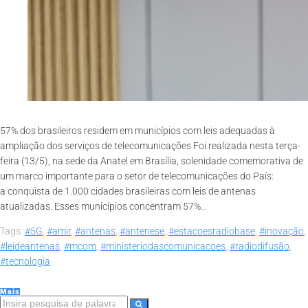
57% dos brasileiros residem em municípios com leis adequadas à
ampliação dos serviços de telecomunicações Foi realizada nesta terça-
feira (13/5), na sede da Anatel em Brasília, solenidade comemorativa de
um marco importante para o setor de telecomunicações do País:
a conquista de 1.000 cidades brasileiras com leis de antenas
atualizadas. Esses municípios concentram 57%...
Tags:
#5G
,
#amir
,
#antenas
,
#antenese
,
#estacoesradiobase
,
#inovação
,
#leideantenas
,
#mcom
,
#ministeriodascomunicacoes
,
#radiodifusão
,
#tecnologia
Mais