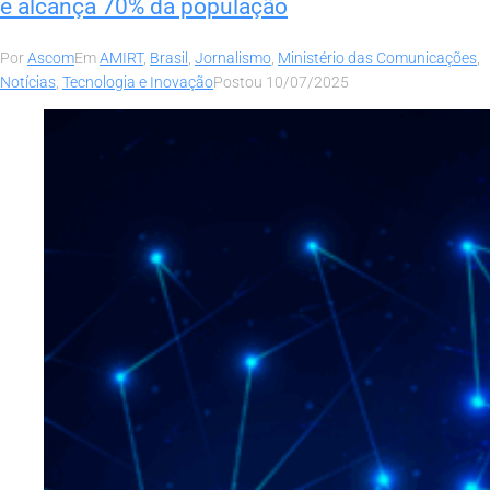
e alcança 70% da população
Por
Ascom
Em
AMIRT
,
Brasil
,
Jornalismo
,
Ministério das Comunicações
,
Notícias
,
Tecnologia e Inovação
Postou
10/07/2025