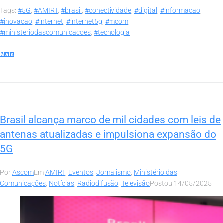
Tags:
#5G
,
#AMIRT
,
#brasil
,
#conectividade
,
#digital
,
#informacao
,
#inovacao
,
#internet
,
#internet5g
,
#mcom
,
#ministeriodascomunicacoes
,
#tecnologia
Mais
Brasil alcança marco de mil cidades com leis de
antenas atualizadas e impulsiona expansão do
5G
Por
Ascom
Em
AMIRT
,
Eventos
,
Jornalismo
,
Ministério das
Comunicações
,
Notícias
,
Radiodifusão
,
Televisão
Postou
14/05/2025