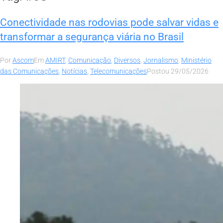
Conectividade nas rodovias pode salvar vidas e
transformar a segurança viária no Brasil
Por
Ascom
Em
AMIRT
,
Comunicação
,
Diversos
,
Jornalismo
,
Ministério
das Comunicações
,
Notícias
,
Telecomunicações
Postou
29/05/2026