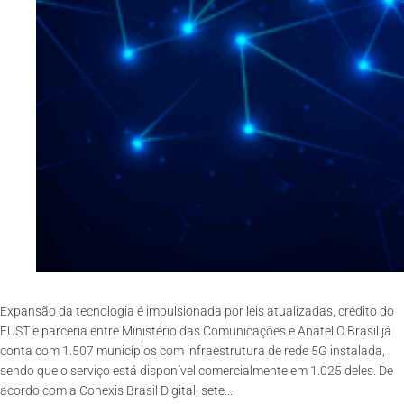
Expansão da tecnologia é impulsionada por leis atualizadas, crédito do
FUST e parceria entre Ministério das Comunicações e Anatel O Brasil já
conta com 1.507 municípios com infraestrutura de rede 5G instalada,
sendo que o serviço está disponível comercialmente em 1.025 deles. De
acordo com a Conexis Brasil Digital, sete...