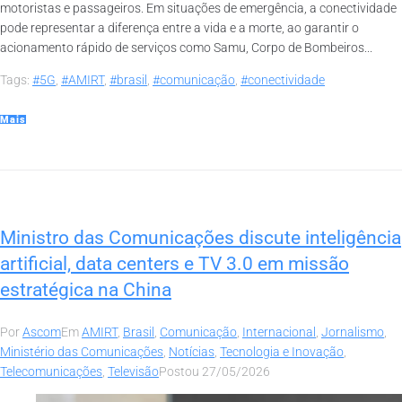
motoristas e passageiros. Em situações de emergência, a conectividade
pode representar a diferença entre a vida e a morte, ao garantir o
acionamento rápido de serviços como Samu, Corpo de Bombeiros...
Tags:
#5G
,
#AMIRT
,
#brasil
,
#comunicação
,
#conectividade
Mais
Ministro das Comunicações discute inteligência
artificial, data centers e TV 3.0 em missão
estratégica na China
Por
Ascom
Em
AMIRT
,
Brasil
,
Comunicação
,
Internacional
,
Jornalismo
,
Ministério das Comunicações
,
Notícias
,
Tecnologia e Inovação
,
Telecomunicações
,
Televisão
Postou
27/05/2026