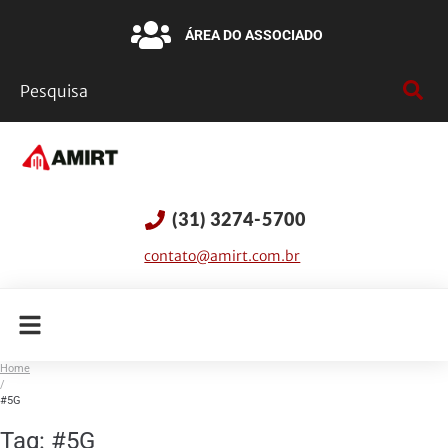
ÁREA DO ASSOCIADO
(31) 3274-5700
contato@amirt.com.br
Home
/
#5G
Tag:
#5G