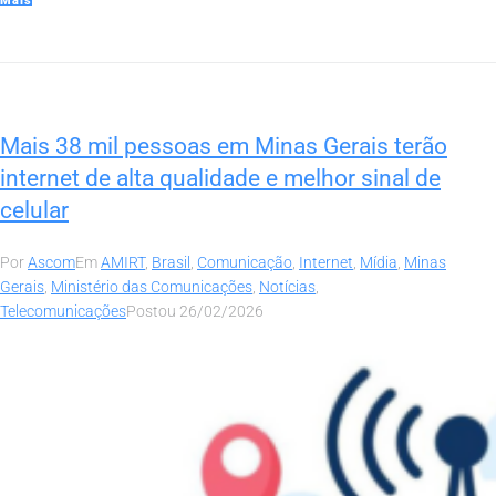
Mais
Mais 38 mil pessoas em Minas Gerais terão
internet de alta qualidade e melhor sinal de
celular
Por
Ascom
Em
AMIRT
,
Brasil
,
Comunicação
,
Internet
,
Mídia
,
Minas
Gerais
,
Ministério das Comunicações
,
Notícias
,
Telecomunicações
Postou
26/02/2026