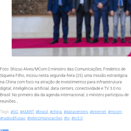
Foto: Shizuo Alves/MCom O ministro das Comunicações, Frederico de
Siqueira Filho, iniciou nesta segunda-feira (25) uma missão estratégica
na China com foco na atração de investimentos para infraestrutura
digital, inteligência artificial, data centers, conectividade e TV 3.0 no
Brasil. No primeiro dia da agenda internacional, o ministro participou de
reuniões...
Tags:
#5G
,
#AMIRT
,
#brasil
,
#china
,
#datacenters
,
#internet
,
#mcom
,
#radiodifusao
,
#telecomunicações
,
#tv
,
#tv3.0