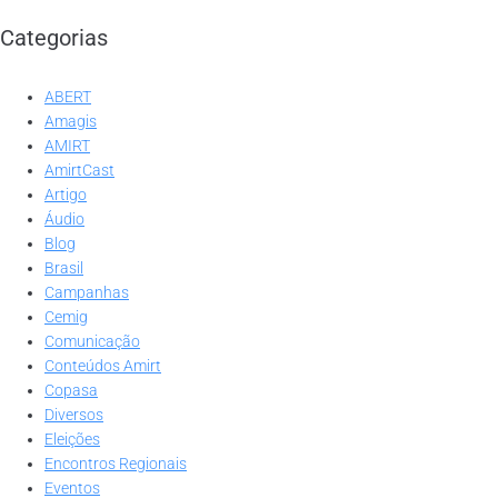
Categorias
ABERT
Amagis
AMIRT
AmirtCast
Artigo
Áudio
Blog
Brasil
Campanhas
Cemig
Comunicação
Conteúdos Amirt
Copasa
Diversos
Eleições
Encontros Regionais
Eventos