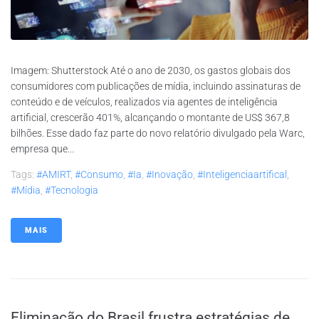
Imagem: Shutterstock Até o ano de 2030, os gastos globais dos
consumidores com publicações de mídia, incluindo assinaturas de
conteúdo e de veículos, realizados via agentes de inteligência
artificial, crescerão 401%, alcançando o montante de US$ 367,8
bilhões. Esse dado faz parte do novo relatório divulgado pela Warc,
empresa que...
Tags:
#AMIRT
,
#consumo
,
#ia
,
#inovação
,
#inteligenciaartifical
,
#mídia
,
#tecnologia
MAIS
Eliminação do Brasil frustra estratégias de