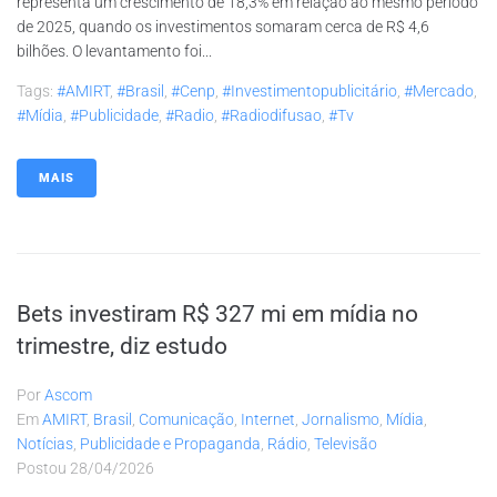
representa um crescimento de 18,3% em relação ao mesmo período
de 2025, quando os investimentos somaram cerca de R$ 4,6
bilhões. O levantamento foi...
Tags:
#AMIRT
,
#brasil
,
#cenp
,
#investimentopublicitário
,
#mercado
,
#mídia
,
#publicidade
,
#radio
,
#radiodifusao
,
#tv
MAIS
Bets investiram R$ 327 mi em mídia no
trimestre, diz estudo
Por
Ascom
Em
AMIRT
,
Brasil
,
Comunicação
,
Internet
,
Jornalismo
,
Mídia
,
Notícias
,
Publicidade e Propaganda
,
Rádio
,
Televisão
Postou
28/04/2026