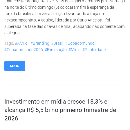
Imagem: Reprodução/CazéTV Os dois gols marcados pela Noruega
na noite do último domingo (5) colocaram fim à esperança da
torcida brasileira em ver a seleção levantando a taça do
hexacampeonato. A equipe, liderada por Carlo Ancelotti, foi
superada na fase das oitavas de final, acabando não somente com
a alegria...
Tags:
#AMIRT
,
#branding
,
#brasil
,
#copadomundo
,
#copadomundo2026
,
#eliminação
,
#mídia
,
#publicidade
MAIS
Investimento em mídia cresce 18,3% e
alcança R$ 5,5 bi no primeiro trimestre de
2026