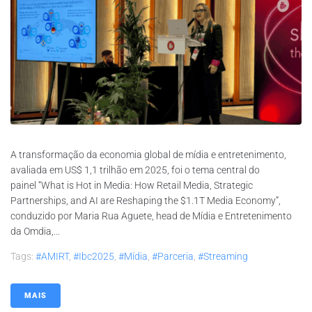
A transformação da economia global de mídia e entretenimento,
avaliada em US$ 1,1 trilhão em 2025, foi o tema central do
painel “What is Hot in Media: How Retail Media, Strategic
Partnerships, and AI are Reshaping the $1.1T Media Economy”,
conduzido por Maria Rua Aguete, head de Mídia e Entretenimento
da Omdia,...
Tags:
#AMIRT
,
#ibc2025
,
#mídia
,
#parceria
,
#streaming
MAIS