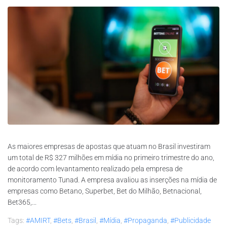
As maiores empresas de apostas que atuam no Brasil investiram
um total de R$ 327 milhões em mídia no primeiro trimestre do ano,
de acordo com levantamento realizado pela empresa de
monitoramento Tunad. A empresa avaliou as inserções na mídia de
empresas como Betano, Superbet, Bet do Milhão, Betnacional,
Bet365,...
Tags:
#AMIRT
,
#bets
,
#brasil
,
#mídia
,
#propaganda
,
#publicidade