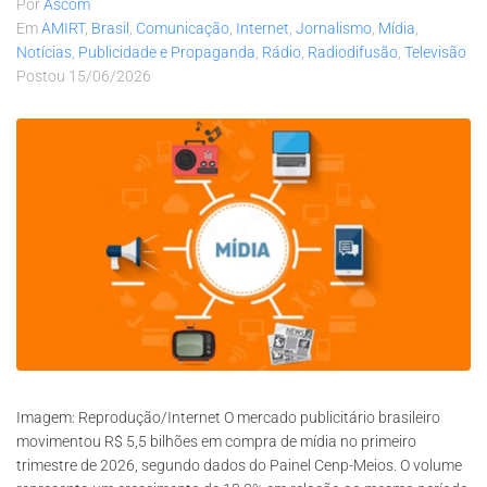
Por
Ascom
Em
AMIRT
,
Brasil
,
Comunicação
,
Internet
,
Jornalismo
,
Mídia
,
Notícias
,
Publicidade e Propaganda
,
Rádio
,
Radiodifusão
,
Televisão
Postou
15/06/2026
Imagem: Reprodução/Internet O mercado publicitário brasileiro
movimentou R$ 5,5 bilhões em compra de mídia no primeiro
trimestre de 2026, segundo dados do Painel Cenp-Meios. O volume