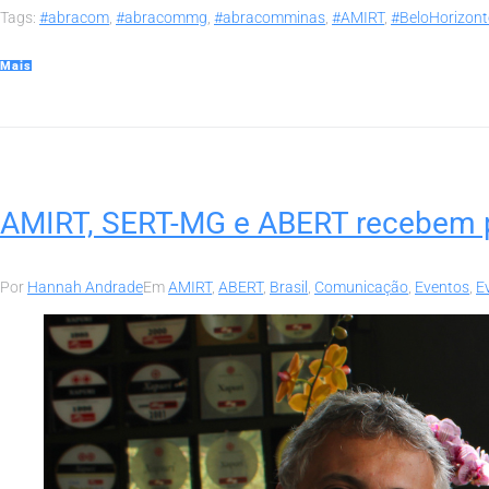
Tags:
#abracom
,
#abracommg
,
#abracomminas
,
#AMIRT
,
#BeloHorizont
Mais
AMIRT, SERT-MG e ABERT recebem p
Por
Hannah Andrade
Em
AMIRT
,
ABERT
,
Brasil
,
Comunicação
,
Eventos
,
E