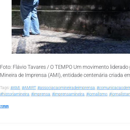
Foto: Flávio Tavares / O TEMPO Um movimento liderado 
Mineira de Imprensa (AMI), entidade centenária criada em 
Tags:
#AMI
,
#AMIRT
,
#associacaomineiradeimprensa
,
#comunicacaodem
#historiamineira
,
#imprensa
,
#imprensamineira
,
#jornalismo
,
#jornalista
Mais