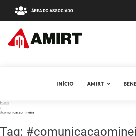
ÁREA DO ASSOCIADO
INÍCIO
AMIRT
BENE
Home
/
#comunicacaomineira
Tag:
#comunicacaominei