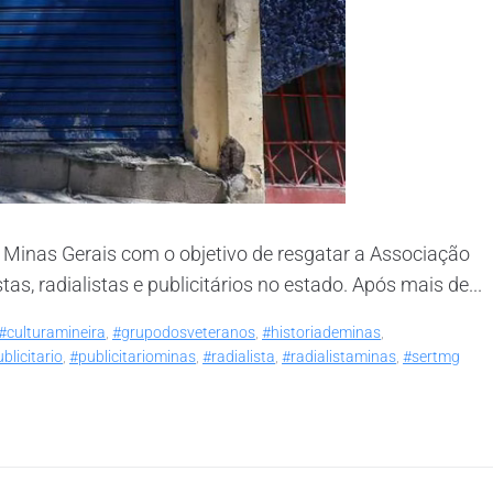
Minas Gerais com o objetivo de resgatar a Associação
s, radialistas e publicitários no estado. Após mais de...
#culturamineira
,
#grupodosveteranos
,
#historiademinas
,
blicitario
,
#publicitariominas
,
#radialista
,
#radialistaminas
,
#sertmg