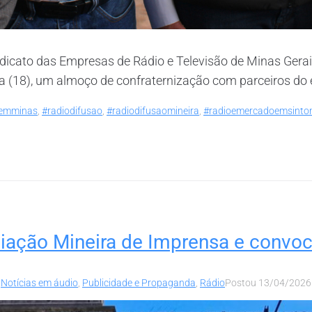
ndicato das Empresas de Rádio e Televisão de Minas Gera
a (18), um almoço de confraternização com parceiros do 
eemminas
,
#radiodifusao
,
#radiodifusaomineira
,
#radioemercadoemsinto
iação Mineira de Imprensa e convoc
,
Notícias em áudio
,
Publicidade e Propaganda
,
Rádio
Postou
13/04/2026