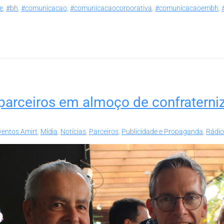
e
,
#bh
,
#comunicacao
,
#comunicacaocorporativa
,
#comunicacaoembh
,
arceiros em almoço de confraterni
ventos Amirt
,
Mídia
,
Notícias
,
Parceiros
,
Publicidade e Propaganda
,
Rádio