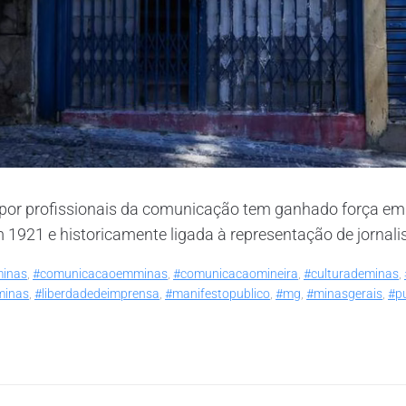
por profissionais da comunicação tem ganhado força em 
1921 e historicamente ligada à representação de jornalista
inas
,
#comunicacaoemminas
,
#comunicacaomineira
,
#culturademinas
,
minas
,
#liberdadedeimprensa
,
#manifestopublico
,
#mg
,
#minasgerais
,
#pu