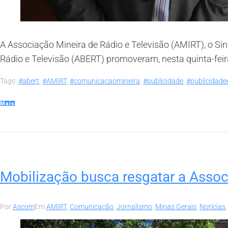
A Associação Mineira de Rádio e Televisão (AMIRT), o Si
Rádio e Televisão (ABERT) promoveram, nesta quinta-feir
Tags:
#abert
,
#AMIRT
,
#comunicacaomineira
,
#publicidade
,
#publicidad
Mais
Mobilização busca resgatar a Assoc
Por
Ascom
Em
AMIRT
,
Comunicação
,
Jornalismo
,
Minas Gerais
,
Notícias