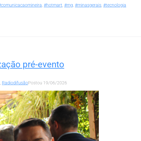
#comunicacaomineira
,
#hotmart
,
#mg
,
#minasgerais
,
#tecnologia
zação pré-evento
,
Radiodifusão
Postou
19/06/2026