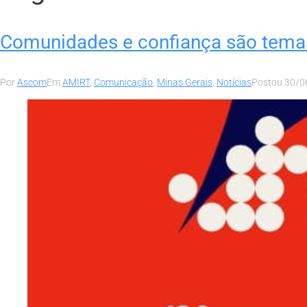
Comunidades e confiança são tem
Por
Ascom
Em
AMIRT
,
Comunicação
,
Minas Gerais
,
Notícias
Postou
30/0