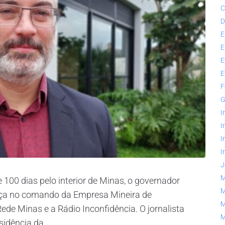
C
D
E
E
E
E
F
G
I
I
I
I
J
M
e 100 dias pelo interior de Minas, o governador
M
a no comando da Empresa Mineira de
M
de Minas e a Rádio Inconfidência. O jornalista
M
idência da...