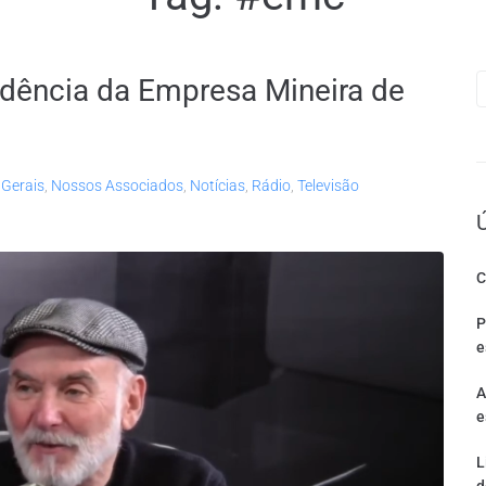
idência da Empresa Mineira de
 Gerais
,
Nossos Associados
,
Notícias
,
Rádio
,
Televisão
C
P
e
A
e
L