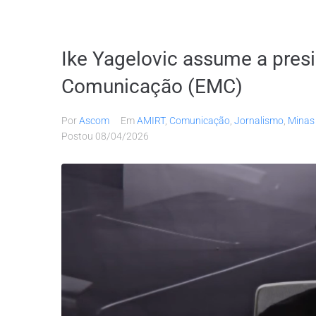
Ike Yagelovic assume a pres
Comunicação (EMC)
Por
Ascom
Em
AMIRT
,
Comunicação
,
Jornalismo
,
Minas
Postou
08/04/2026