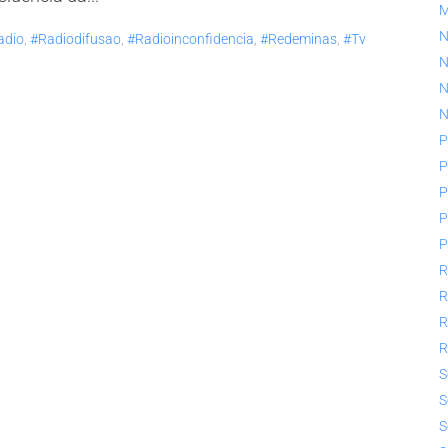
N
adio
,
#radiodifusao
,
#radioinconfidencia
,
#redeminas
,
#tv
N
N
N
P
P
P
P
P
R
R
R
R
S
S
S