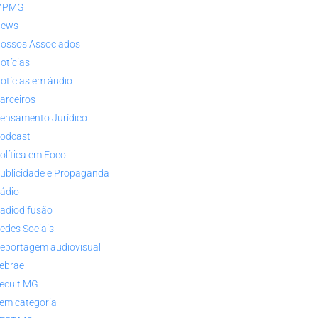
MPMG
ews
ossos Associados
otícias
otícias em áudio
arceiros
ensamento Jurídico
odcast
olítica em Foco
ublicidade e Propaganda
ádio
adiodifusão
edes Sociais
eportagem audiovisual
ebrae
ecult MG
em categoria