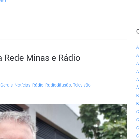
iro
A
 Rede Minas e Rádio
A
A
A
A
 Gerais
,
Notícias
,
Rádio
,
Radiodifusão
,
Televisão
Á
B
B
C
C
C
C