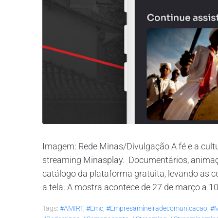
Imagem: Rede Minas/Divulgação A fé e a cult
streaming Minasplay. Documentários, animaçã
catálogo da plataforma gratuita, levando as ce
a tela. A mostra acontece de 27 de março a 10 d
Tags:
#AMIRT
,
#emc
,
#empresamineiradecomunicacao
,
#