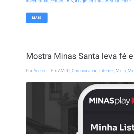
#secretariadeestado
,
#tv
,
#tvglobominas
,
#tvmanchete
MAIS
Mostra Minas Santa leva fé e
Por
Ascom
Em
AMIRT
,
Comunicação
,
Internet
,
Mídia
,
Min