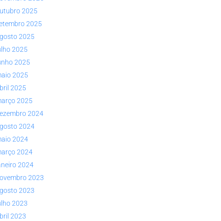
utubro 2025
etembro 2025
gosto 2025
ulho 2025
unho 2025
aio 2025
bril 2025
arço 2025
ezembro 2024
gosto 2024
aio 2024
arço 2024
aneiro 2024
ovembro 2023
gosto 2023
ulho 2023
bril 2023