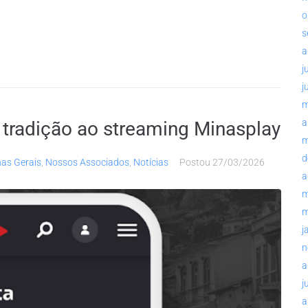
o
s
a
j
j
m
a
 tradição ao streaming Minasplay
m
d
as Gerais
,
Nossos Associados
,
Notícias
Postou
27/03/2026
a
m
m
j
n
a
j
a