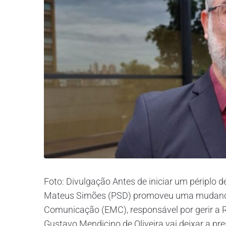
Foto: Divulgação Antes de iniciar um périplo d
Mateus Simões (PSD) promoveu uma mudanç
Comunicação (EMC), responsável por gerir a Re
Gustavo Mendicino de Oliveira vai deixar a pres