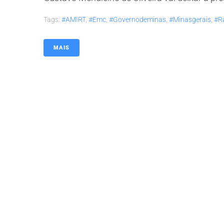
Tags:
#AMIRT
,
#emc
,
#governodeminas
,
#minasgerais
,
#r
MAIS