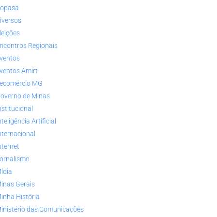
opasa
iversos
leições
ncontros Regionais
ventos
ventos Amirt
ecomércio MG
overno de Minas
nstitucional
nteligência Artificial
nternacional
nternet
ornalismo
ídia
inas Gerais
inha História
inistério das Comunicações