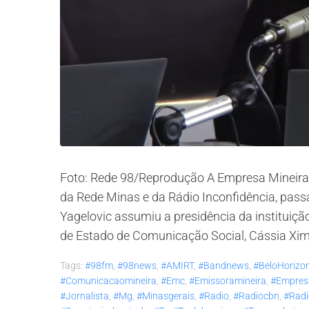
​Foto: Rede 98/Reprodução A Empresa Mineir
da Rede Minas e da Rádio Inconfidência, passa
Yagelovic assumiu a presidência da instituição
de Estado de Comunicação Social, Cássia Xime
Tags:
#98fm
,
#98news
,
#AMIRT
,
#bandnews
,
#BeloHorizo
#comunicacaomineira
,
#emc
,
#emissoramineira
,
#empres
#jornalista
,
#mg
,
#minasgerais
,
#radio
,
#radiocbn
,
#radi