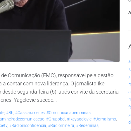
d
A
a
j
a de Comunicação (EMC), responsável pela gestão
j
 a contar com nova liderança. O jornalista Ike
m
 desde segunda-feira (6), após convite da secretária
a
nes. Yagelovic sucede...
m
f
nte
,
#bh
,
#cassiaximenes
,
#comunicacaoemminas
,
j
amineiradecomunicacao
,
#grupobel
,
#ikeyagelovic
,
#jornalismo
,
d
oetv
,
#radioinconfidencia
,
#radiomineira
,
#redeminas
,
n