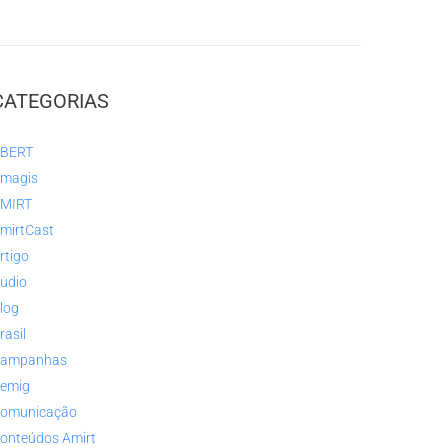
CATEGORIAS
BERT
magis
MIRT
mirtCast
rtigo
udio
log
rasil
ampanhas
emig
omunicação
onteúdos Amirt