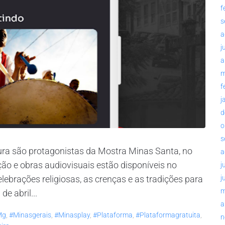
f
s
a
j
a
m
f
j
d
o
s
ura são protagonistas da Mostra Minas Santa, no
a
o e obras audiovisuais estão disponíveis no
j
lebrações religiosas, as crenças e as tradições para
j
m
e abril...
a
mg
,
#minasgerais
,
#minasplay
,
#plataforma
,
#plataformagratuita
,
n