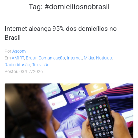
Tag:
#domiciliosnobrasil
Internet alcança 95% dos domicílios no
Brasil
Por
Ascom
Em
AMIRT
,
Brasil
,
Comunicação
,
Internet
,
Mídia
,
Notícias
,
Radiodifusão
,
Televisão
Postou
03/07/2026