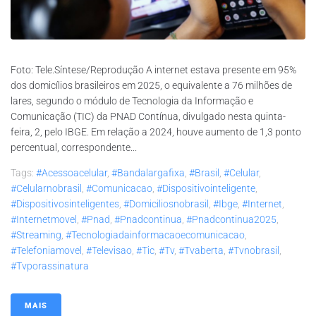
Foto: Tele.Síntese/Reprodução A internet estava presente em 95%
dos domicílios brasileiros em 2025, o equivalente a 76 milhões de
lares, segundo o módulo de Tecnologia da Informação e
Comunicação (TIC) da PNAD Contínua, divulgado nesta quinta-
feira, 2, pelo IBGE. Em relação a 2024, houve aumento de 1,3 ponto
percentual, correspondente...
Tags:
#acessoacelular
,
#bandalargafixa
,
#brasil
,
#celular
,
#celularnobrasil
,
#comunicacao
,
#dispositivointeligente
,
#dispositivosinteligentes
,
#domiciliosnobrasil
,
#ibge
,
#internet
,
#internetmovel
,
#pnad
,
#pnadcontinua
,
#pnadcontinua2025
,
#streaming
,
#tecnologiadainformacaoecomunicacao
,
#telefoniamovel
,
#televisao
,
#tic
,
#tv
,
#tvaberta
,
#tvnobrasil
,
#tvporassinatura
MAIS