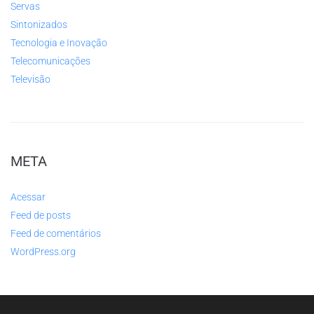
Servas
Sintonizados
Tecnologia e Inovação
Telecomunicações
Televisão
META
Acessar
Feed de posts
Feed de comentários
WordPress.org