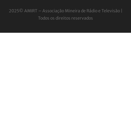
2025© AMIRT – Associação Mineira de Rádio e
Televisão |
Todos os direitos reservados