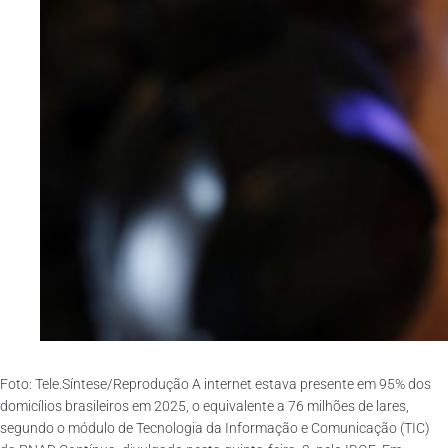
Foto: Tele.Síntese/Reprodução A internet estava presente em 95% dos
domicílios brasileiros em 2025, o equivalente a 76 milhões de lares,
segundo o módulo de Tecnologia da Informação e Comunicação (TIC)