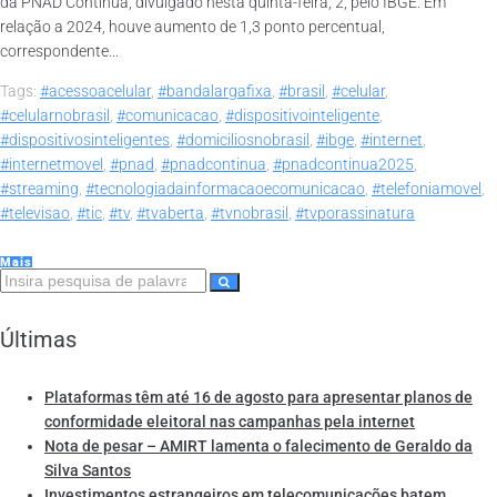
da PNAD Contínua, divulgado nesta quinta-feira, 2, pelo IBGE. Em
relação a 2024, houve aumento de 1,3 ponto percentual,
correspondente...
Tags:
#acessoacelular
,
#bandalargafixa
,
#brasil
,
#celular
,
#celularnobrasil
,
#comunicacao
,
#dispositivointeligente
,
#dispositivosinteligentes
,
#domiciliosnobrasil
,
#ibge
,
#internet
,
#internetmovel
,
#pnad
,
#pnadcontinua
,
#pnadcontinua2025
,
#streaming
,
#tecnologiadainformacaoecomunicacao
,
#telefoniamovel
,
#televisao
,
#tic
,
#tv
,
#tvaberta
,
#tvnobrasil
,
#tvporassinatura
Mais
Últimas
Plataformas têm até 16 de agosto para apresentar planos de
conformidade eleitoral nas campanhas pela internet
Nota de pesar – AMIRT lamenta o falecimento de Geraldo da
Silva Santos
Investimentos estrangeiros em telecomunicações batem