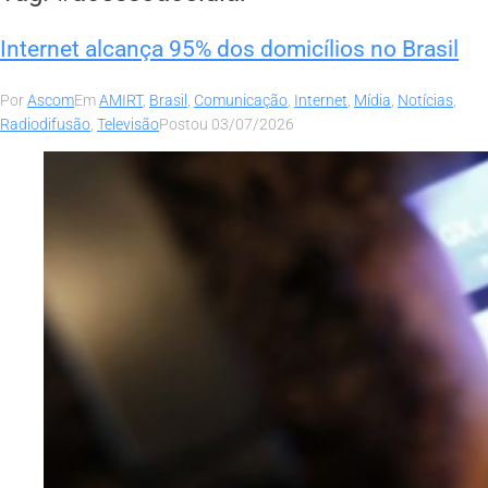
Internet alcança 95% dos domicílios no Brasil
Por
Ascom
Em
AMIRT
,
Brasil
,
Comunicação
,
Internet
,
Mídia
,
Notícias
,
Radiodifusão
,
Televisão
Postou
03/07/2026