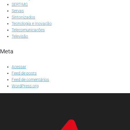
SERT-MG
Servas
Sintonizados
Tecnologia e Inovação
Telecomunicações
Televisão
Meta
Acessar
Feed de posts
Feed de comentários
WordPress.org