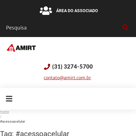
ÁREA DO ASSOCIADO
(31) 3274-5700
contato@amirt.com.br
Home
/
#acessoacelular
Tag:
#acessoacelular