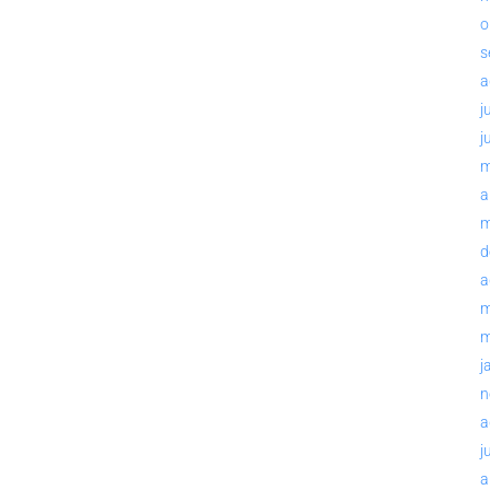
o
s
a
j
j
m
a
m
d
a
m
m
j
n
a
j
a