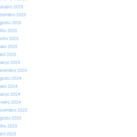
utubro 2025
etembro 2025
gosto 2025
ulho 2025
unho 2025
aio 2025
bril 2025
arço 2025
ezembro 2024
gosto 2024
aio 2024
arço 2024
aneiro 2024
ovembro 2023
gosto 2023
ulho 2023
bril 2023