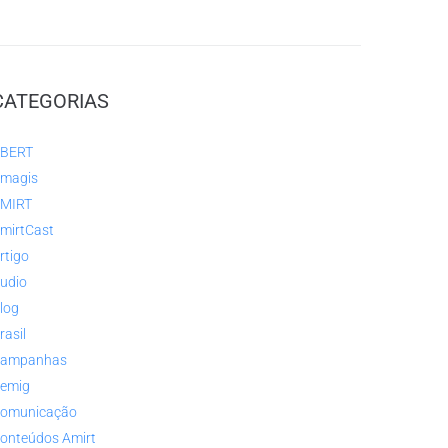
CATEGORIAS
BERT
magis
MIRT
mirtCast
rtigo
udio
log
rasil
ampanhas
emig
omunicação
onteúdos Amirt