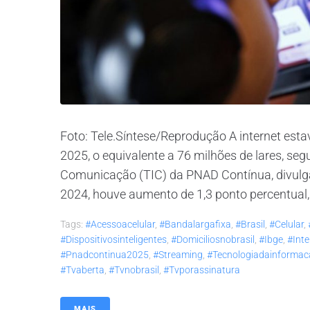
Foto: Tele.Síntese/Reprodução A internet esta
2025, o equivalente a 76 milhões de lares, s
Comunicação (TIC) da PNAD Contínua, divulgad
2024, houve aumento de 1,3 ponto percentual,
Tags:
#acessoacelular
,
#bandalargafixa
,
#brasil
,
#celular
,
#dispositivosinteligentes
,
#domiciliosnobrasil
,
#ibge
,
#inte
#pnadcontinua2025
,
#streaming
,
#tecnologiadainforma
#tvaberta
,
#tvnobrasil
,
#tvporassinatura
MAIS