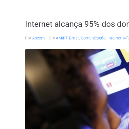
Internet alcança 95% dos dom
Por
Ascom
Em
AMIRT
,
Brasil
,
Comunicação
,
Internet
,
Mí