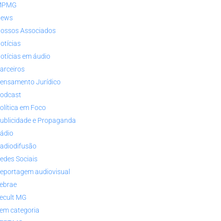
MPMG
ews
ossos Associados
otícias
otícias em áudio
arceiros
ensamento Jurídico
odcast
olítica em Foco
ublicidade e Propaganda
ádio
adiodifusão
edes Sociais
eportagem audiovisual
ebrae
ecult MG
em categoria