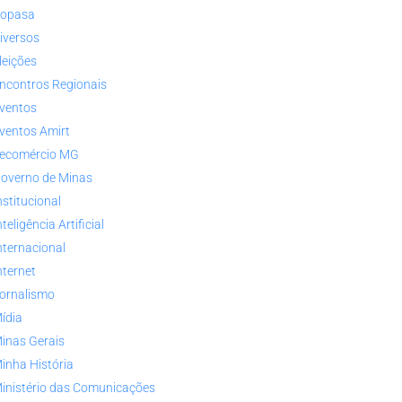
opasa
iversos
leições
ncontros Regionais
ventos
ventos Amirt
ecomércio MG
overno de Minas
nstitucional
nteligência Artificial
nternacional
nternet
ornalismo
ídia
inas Gerais
inha História
inistério das Comunicações