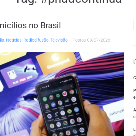
icílios no Brasil
dia
,
Notícias
,
Radiodifusão
,
Televisão
Postou
03/07/2026
C
P
e
A
e
L