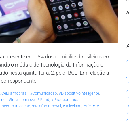
d
A
va presente em 95% dos domicílios brasileiros em
a
egundo o módulo de Tecnologia da Informação e
j
o nesta quinta-feira, 2, pelo IBGE. Em relação a
j
 correspondente...
m
a
#celularnobrasil
,
#comunicacao
,
#dispositivointeligente
,
m
rnet
,
#internetmovel
,
#pnad
,
#pnadcontinua
,
f
caoecomunicacao
,
#telefoniamovel
,
#televisao
,
#tic
,
#tv
,
j
d
n