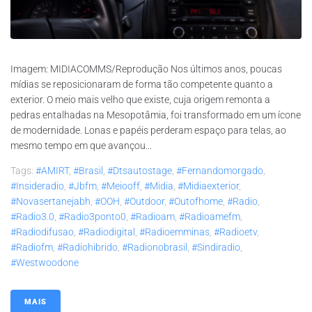
Imagem: MIDIACOMMS/Reprodução Nos últimos anos, poucas
mídias se reposicionaram de forma tão competente quanto a
exterior. O meio mais velho que existe, cuja origem remonta a
pedras entalhadas na Mesopotâmia, foi transformado em um ícone
de modernidade. Lonas e papéis perderam espaço para telas, ao
mesmo tempo em que avançou...
Tags:
#AMIRT
,
#brasil
,
#dtsautostage
,
#fernandomorgado
,
#insideradio
,
#jbfm
,
#meiooff
,
#midia
,
#midiaexterior
,
#novasertanejabh
,
#OOH
,
#outdoor
,
#outofhome
,
#radio
,
#radio3.0
,
#radio3ponto0
,
#radioam
,
#radioamefm
,
#radiodifusao
,
#radiodigital
,
#radioemminas
,
#radioetv
,
#radiofm
,
#radiohibrido
,
#radionobrasil
,
#sindiradio
,
#westwoodone
MAIS