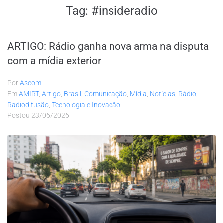
Tag:
#insideradio
ARTIGO: Rádio ganha nova arma na disputa
com a mídia exterior
Por
Ascom
Em
AMIRT
,
Artigo
,
Brasil
,
Comunicação
,
Mídia
,
Notícias
,
Rádio
,
Radiodifusão
,
Tecnologia e Inovação
Postou
23/06/2026