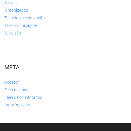
Servas
Sintonizados
Tecnologia e Inovação
Telecomunicações
Televisão
META
Acessar
Feed de posts
Feed de comentários
WordPress.org