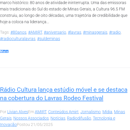
marco histórico: 80 anos de atividade ininterrupta. Uma das emissoras
mais tradicionais do Sul do estado de Minas Gerais, a Cultura 96.5 FM
construiu, ao longo de oito décadas, uma trajetória de credibilidade que
hoje a coloca na liderança...
Tags:
#80anos
,
#AMIRT
,
#aniversario
,
#lavras
,
#minasgerais
,
#radio
,
#radioculturalavras
,
#suldeminas
Mais
Rádio Cultura lança estúdio móvel e se destaca
na cobertura do Lavras Rodeo Festival
Por
Lívian Alves
Em
AMIRT
,
Conteúdos Amirt
,
Jornalismo
,
Mídia
,
Minas
Gerais
,
Nossos Associados
,
Notícias
,
Radiodifusão
,
Tecnologia e
Inovação
Postou
21/05/2025