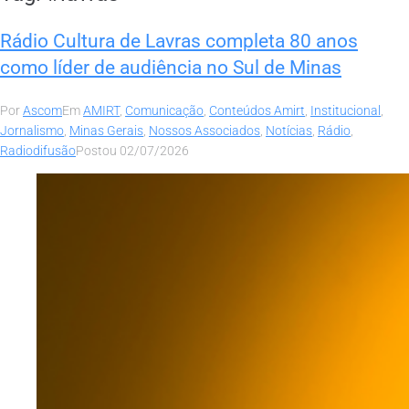
Rádio Cultura de Lavras completa 80 anos
como líder de audiência no Sul de Minas
Por
Ascom
Em
AMIRT
,
Comunicação
,
Conteúdos Amirt
,
Institucional
,
Jornalismo
,
Minas Gerais
,
Nossos Associados
,
Notícias
,
Rádio
,
Radiodifusão
Postou
02/07/2026