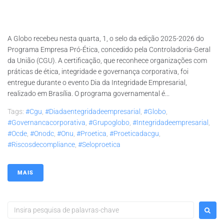
A Globo recebeu nesta quarta, 1, o selo da edição 2025-2026 do
Programa Empresa Pró-Ética, concedido pela Controladoria-Geral
da União (CGU). A certificação, que reconhece organizações com
práticas de ética, integridade e governança corporativa, foi
entregue durante o evento Dia da Integridade Empresarial,
realizado em Brasília. O programa governamental é...
Tags:
#cgu
,
#diadaentegridadeempresarial
,
#globo
,
#governancacorporativa
,
#grupoglobo
,
#integridadeempresarial
,
#ocde
,
#onodc
,
#onu
,
#proetica
,
#proeticadacgu
,
#riscosdecompliance
,
#seloproetica
MAIS