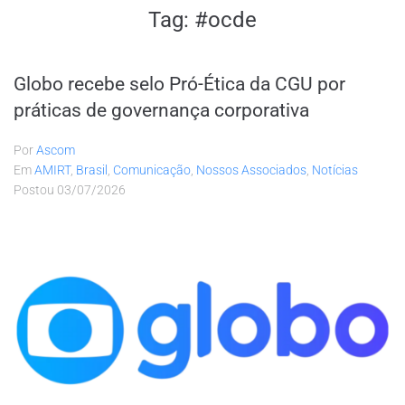
Tag:
#ocde
Globo recebe selo Pró-Ética da CGU por
práticas de governança corporativa
Por
Ascom
Em
AMIRT
,
Brasil
,
Comunicação
,
Nossos Associados
,
Notícias
Postou
03/07/2026