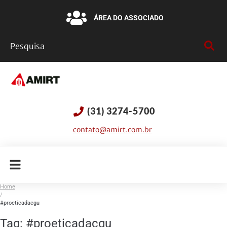
ÁREA DO ASSOCIADO
(31) 3274-5700
contato@amirt.com.br
Home
/
#proeticadacgu
Tag:
#proeticadacgu