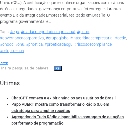
União (CGU). A certificação, que reconhece organizações com práticas
de ética, integridade e governança corporativa, foi entregue durante o
evento Dia da Integridade Empresarial, realizado em Brasília. O
programa governamental é...
Tags:
#cgu
,
#diadaentegridadeempresarial
,
#globo
,
#governancacorporativa
,
#grupoglobo
,
#integridadeempresarial
,
#ocde
,
#onodc
,
#onu
,
#proetica
,
#proeticadacgu
,
#riscosdecompliance
,
#seloproetica
Mais
Últimas
ChatGPT começa a exibir anúncios aos usuários do Brasil
Papo ABERT mostra como transformar o Rádio 3.0 em
estratégia para ampliar receitas
Agregador do Tudo Rádio disponibiliza contagem de estações
por formato de programação