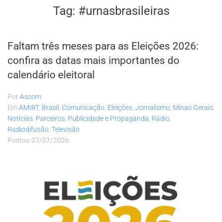
Tag:
#urnasbrasileiras
Faltam três meses para as Eleições 2026:
confira as datas mais importantes do
calendário eleitoral
Por
Ascom
Em
AMIRT
,
Brasil
,
Comunicação
,
Eleições
,
Jornalismo
,
Minas Gerais
,
Notícias
,
Parceiros
,
Publicidade e Propaganda
,
Rádio
,
Radiodifusão
,
Televisão
Postou
07/07/2026