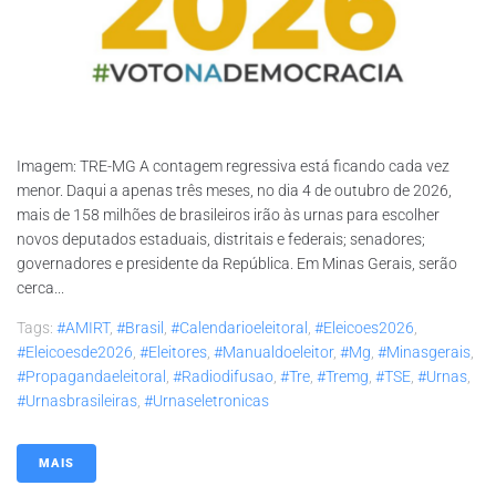
Imagem: TRE-MG A contagem regressiva está ficando cada vez
menor. Daqui a apenas três meses, no dia 4 de outubro de 2026,
mais de 158 milhões de brasileiros irão às urnas para escolher
novos deputados estaduais, distritais e federais; senadores;
governadores e presidente da República. Em Minas Gerais, serão
cerca...
Tags:
#AMIRT
,
#brasil
,
#calendarioeleitoral
,
#eleicoes2026
,
#eleicoesde2026
,
#eleitores
,
#manualdoeleitor
,
#mg
,
#minasgerais
,
#propagandaeleitoral
,
#radiodifusao
,
#tre
,
#tremg
,
#TSE
,
#urnas
,
#urnasbrasileiras
,
#urnaseletronicas
MAIS