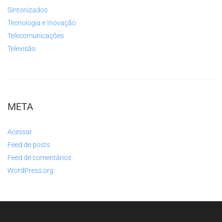
Sintonizados
Tecnologia e Inovação
Telecomunicações
Televisão
META
Acessar
Feed de posts
Feed de comentários
WordPress.org