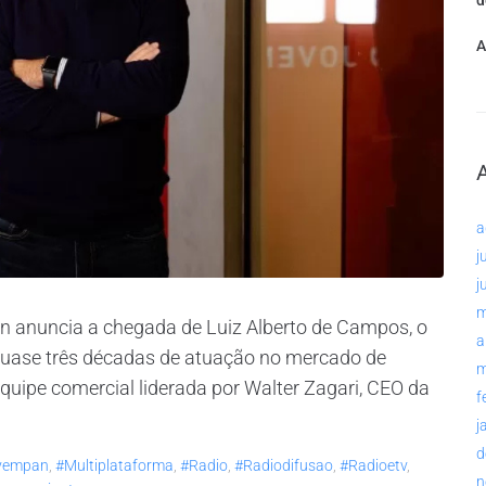
d
A
a
j
j
m
 anuncia a chegada de Luiz Alberto de Campos, o
a
quase três décadas de atuação no mercado de
m
quipe comercial liderada por Walter Zagari, CEO da
f
j
d
vempan
,
#multiplataforma
,
#radio
,
#radiodifusao
,
#radioetv
,
n