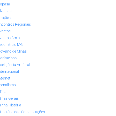
opasa
iversos
leições
ncontros Regionais
ventos
ventos Amirt
ecomércio MG
overno de Minas
nstitucional
nteligência Artificial
nternacional
nternet
ornalismo
ídia
inas Gerais
inha História
inistério das Comunicações