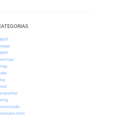
CATEGORIAS
BERT
magis
MIRT
mirtCast
rtigo
udio
log
rasil
ampanhas
emig
omunicação
onteúdos Amirt