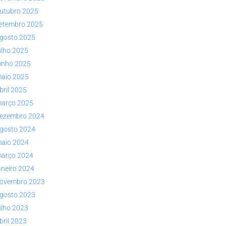
utubro 2025
etembro 2025
gosto 2025
ulho 2025
unho 2025
aio 2025
bril 2025
arço 2025
ezembro 2024
gosto 2024
aio 2024
arço 2024
aneiro 2024
ovembro 2023
gosto 2023
ulho 2023
bril 2023