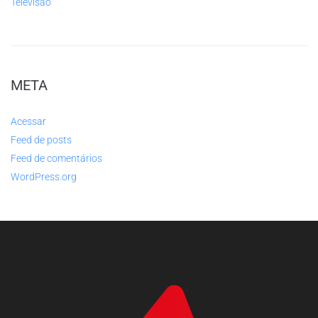
Televisão
META
Acessar
Feed de posts
Feed de comentários
WordPress.org