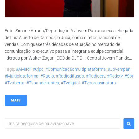
Foto: Simone Arruda/Reprodução A Jovem Pan anuncia a chegada
de Luiz Alberto de Campos, o Juca, como diretor nacional de
vendas. Com quase três décadas de atuação no mercado de
comunicação, o executivo passa a integrar a equipe comercial
liderada por Walter Zagari, CEO da CJPC – Central Jovem Pan de...
Tags:
#AMIRT
,
#cjpc
,
#comunicacaomultiplataforma
,
#jovempan
,
#multiplataforma
,
#radio
,
#radiodifusao
,
#radioetv
,
#redetv
,
#sbt
,
#tvaberta
,
#tvbandeirantes
,
#tvdigital
,
#tvporassinatura
MAIS