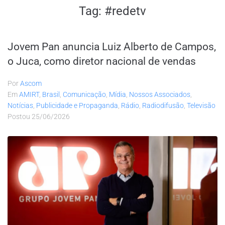
Tag:
#redetv
Jovem Pan anuncia Luiz Alberto de Campos,
o Juca, como diretor nacional de vendas
Por
Ascom
Em
AMIRT
,
Brasil
,
Comunicação
,
Mídia
,
Nossos Associados
,
Notícias
,
Publicidade e Propaganda
,
Rádio
,
Radiodifusão
,
Televisão
Postou
25/06/2026