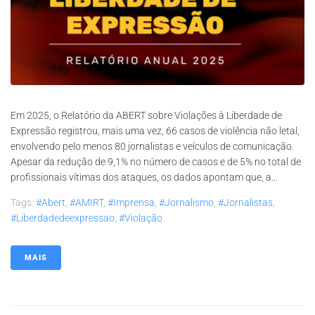
Em 2025, o Relatório da ABERT sobre Violações à Liberdade de
Expressão registrou, mais uma vez, 66 casos de violência não letal,
envolvendo pelo menos 80 jornalistas e veículos de comunicação.
Apesar da redução de 9,1% no número de casos e de 5% no total de
profissionais vítimas dos ataques, os dados apontam que, a...
Tags:
#abert
,
#AMIRT
,
#imprensa
,
#jornalismo
,
#jornalistas
,
#liberdadedeexpressao
,
#violação
MAIS