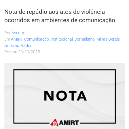
Nota de repúdio aos atos de violência
ocorridos em ambientes de comunicação
Por
Ascom
Em
AMIRT
,
Comunicação
,
Institucional
,
Jornalismo
,
Minas Gerais
,
Notícias
,
Rádio
Postou
20/10/2025