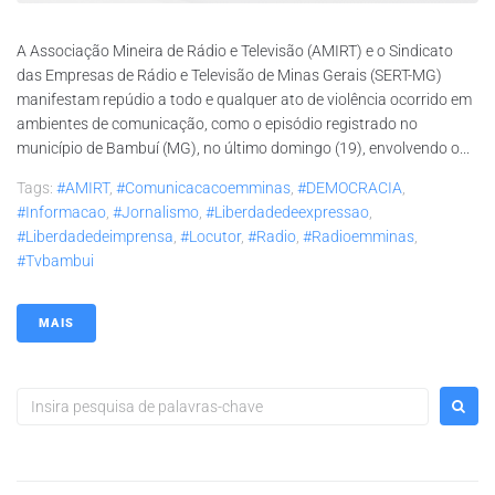
A Associação Mineira de Rádio e Televisão (AMIRT) e o Sindicato
das Empresas de Rádio e Televisão de Minas Gerais (SERT-MG)
manifestam repúdio a todo e qualquer ato de violência ocorrido em
ambientes de comunicação, como o episódio registrado no
município de Bambuí (MG), no último domingo (19), envolvendo o...
Tags:
#AMIRT
,
#comunicacacoemminas
,
#DEMOCRACIA
,
#informacao
,
#jornalismo
,
#liberdadedeexpressao
,
#liberdadedeimprensa
,
#locutor
,
#radio
,
#radioemminas
,
#tvbambui
MAIS