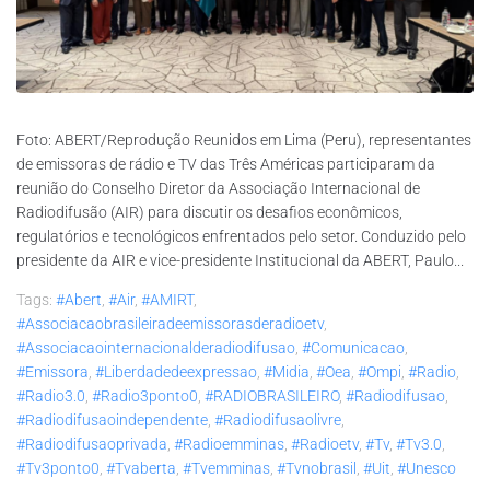
Foto: ABERT/Reprodução Reunidos em Lima (Peru), representantes
de emissoras de rádio e TV das Três Américas participaram da
reunião do Conselho Diretor da Associação Internacional de
Radiodifusão (AIR) para discutir os desafios econômicos,
regulatórios e tecnológicos enfrentados pelo setor. Conduzido pelo
presidente da AIR e vice-presidente Institucional da ABERT, Paulo...
Tags:
#abert
,
#air
,
#AMIRT
,
#associacaobrasileiradeemissorasderadioetv
,
#associacaointernacionalderadiodifusao
,
#comunicacao
,
#emissora
,
#liberdadedeexpressao
,
#midia
,
#oea
,
#ompi
,
#radio
,
#radio3.0
,
#radio3ponto0
,
#RADIOBRASILEIRO
,
#radiodifusao
,
#radiodifusaoindependente
,
#radiodifusaolivre
,
#radiodifusaoprivada
,
#radioemminas
,
#radioetv
,
#tv
,
#tv3.0
,
#tv3ponto0
,
#tvaberta
,
#tvemminas
,
#tvnobrasil
,
#uit
,
#unesco