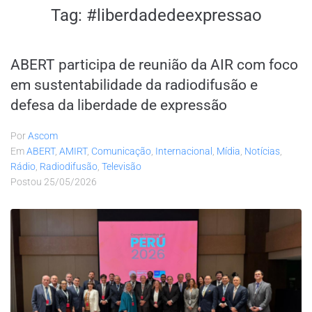
Tag:
#liberdadedeexpressao
ABERT participa de reunião da AIR com foco
em sustentabilidade da radiodifusão e
defesa da liberdade de expressão
Por
Ascom
Em
ABERT
,
AMIRT
,
Comunicação
,
Internacional
,
Mídia
,
Notícias
,
Rádio
,
Radiodifusão
,
Televisão
Postou
25/05/2026