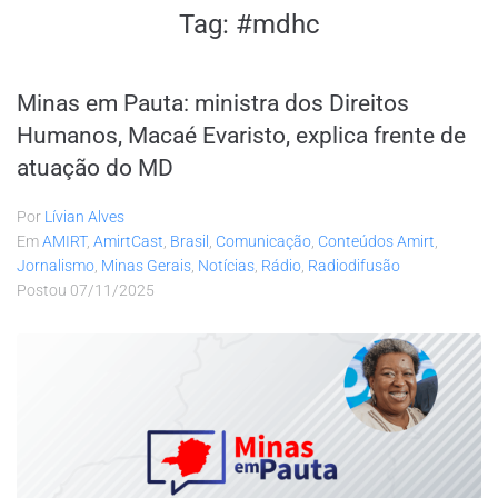
Tag:
#mdhc
Minas em Pauta: ministra dos Direitos
Humanos, Macaé Evaristo, explica frente de
atuação do MD
Por
Lívian Alves
Em
AMIRT
,
AmirtCast
,
Brasil
,
Comunicação
,
Conteúdos Amirt
,
Jornalismo
,
Minas Gerais
,
Notícias
,
Rádio
,
Radiodifusão
Postou
07/11/2025