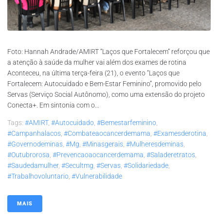
Foto: Hannah Andrade/AMIRT “Laços que Fortalecem” reforçou que
a atenção à saúde da mulher vai além dos exames de rotina
Aconteceu, na última terça-feira (21), o evento “Laços que
Fortalecem: Autocuidado e Bem-Estar Feminino”, promovido pelo
Servas (Serviço Social Autônomo), como uma extensão do projeto
Conecta+. Em sintonia com o...
Tags:
#AMIRT
,
#autocuidado
,
#bemestarfeminino
,
#campanhalacos
,
#combateaocancerdemama
,
#examesderotina
,
#governodeminas
,
#mg
,
#minasgerais
,
#mulheresdeminas
,
#outubrorosa
,
#prevencaoaocancerdemama
,
#saladeretratos
,
#saudedamulher
,
#secultmg
,
#servas
,
#solidariedade
,
#trabalhovoluntario
,
#vulnerabilidade
MAIS