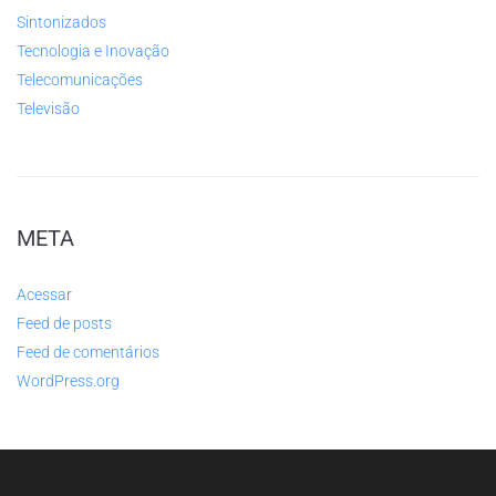
Sintonizados
Tecnologia e Inovação
Telecomunicações
Televisão
META
Acessar
Feed de posts
Feed de comentários
WordPress.org