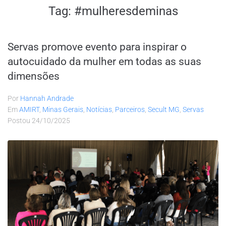
Tag:
#mulheresdeminas
Servas promove evento para inspirar o
autocuidado da mulher em todas as suas
dimensões
Por
Hannah Andrade
Em
AMIRT
,
Minas Gerais
,
Notícias
,
Parceiros
,
Secult MG
,
Servas
Postou
24/10/2025