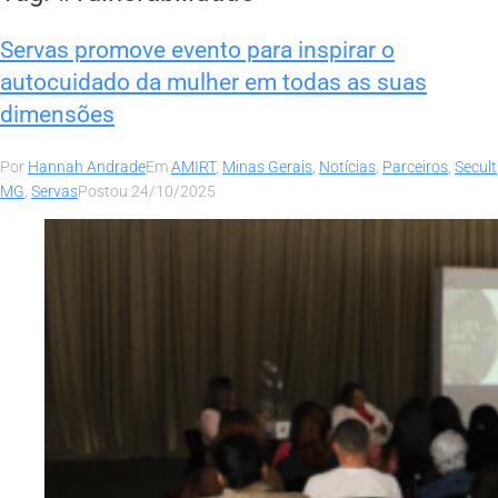
Servas promove evento para inspirar o
autocuidado da mulher em todas as suas
dimensões
Por
Hannah Andrade
Em
AMIRT
,
Minas Gerais
,
Notícias
,
Parceiros
,
Secult
MG
,
Servas
Postou
24/10/2025