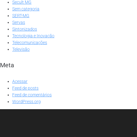
Secult MG
Sem categoria
SERT-MG
Servas
Sintonizados
Tecnologia e Inovação
Telecomunicações
Televisão
Meta
Acessar
Feed de posts
Feed de comentários
WordPress.org