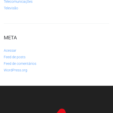
Telecomunicações
Televisão
META
Acessar
Feed de posts
Feed de comentários
WordPress.org