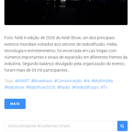
Foto: NAB A edição de 2026 do NAB Show, um dos principais
eventos mundiais voltados aos setores de radiodifusão, mídia,
tecnologia e entretenimento, foi encerrada em Las Vegas com
números importantes e sinais de expansão em diferentes frentes da
indústria. Segundo balanço divulgado pela organização do evento,
foram mais de 59 mil participantes...
Tags:
#AMIRT
,
#broadcast
,
#comunicação
,
#ia
,
#multimídia
,
#nabshow
,
#nabshow2026
,
#radio
,
#radiodifusao
,
#tv
MAIS