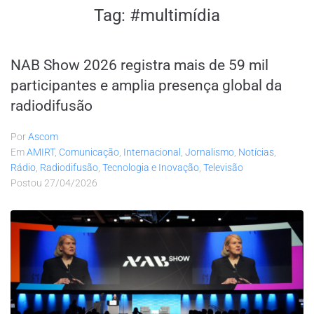
Tag:
#multimídia
NAB Show 2026 registra mais de 59 mil
participantes e amplia presença global da
radiodifusão
Por
Ascom
Em
AMIRT
,
Comunicação
,
Internacional
,
Jornalismo
,
Notícias
,
Rádio
,
Radiodifusão
,
Tecnologia e Inovação
,
Televisão
Postou
27/04/2026