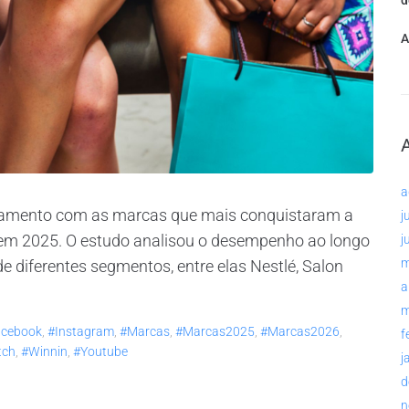
d
A
a
ntamento com as marcas que mais conquistaram a
j
 em 2025. O estudo analisou o desempenho ao longo
j
m
 diferentes segmentos, entre elas Nestlé, Salon
a
m
cebook
,
#instagram
,
#marcas
,
#marcas2025
,
#marcas2026
,
f
tch
,
#winnin
,
#youtube
j
d
n