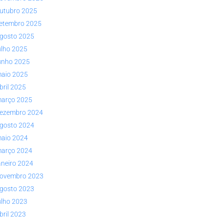
utubro 2025
etembro 2025
gosto 2025
ulho 2025
unho 2025
aio 2025
bril 2025
arço 2025
ezembro 2024
gosto 2024
aio 2024
arço 2024
aneiro 2024
ovembro 2023
gosto 2023
ulho 2023
bril 2023