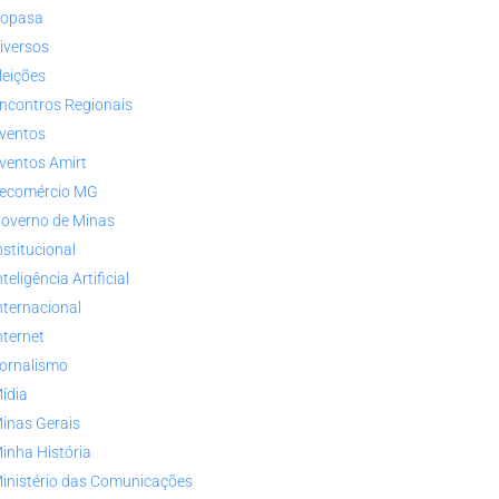
opasa
iversos
leições
ncontros Regionais
ventos
ventos Amirt
ecomércio MG
overno de Minas
nstitucional
nteligência Artificial
nternacional
nternet
ornalismo
ídia
inas Gerais
inha História
inistério das Comunicações