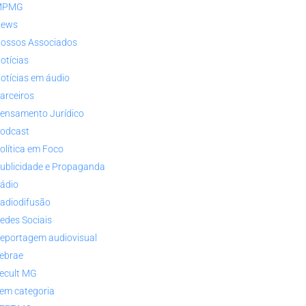
MPMG
ews
ossos Associados
otícias
otícias em áudio
arceiros
ensamento Jurídico
odcast
olítica em Foco
ublicidade e Propaganda
ádio
adiodifusão
edes Sociais
eportagem audiovisual
ebrae
ecult MG
em categoria