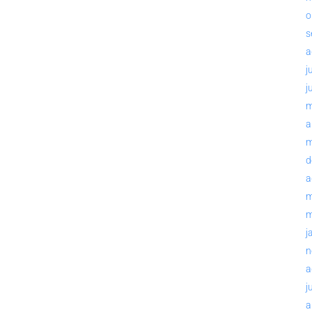
o
s
a
j
j
m
a
m
d
a
m
m
j
n
a
j
a