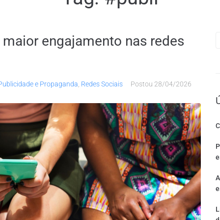
 maior engajamento nas redes
Publicidade e Propaganda
,
Redes Sociais
Postou
28/04/2026
C
P
e
A
e
L