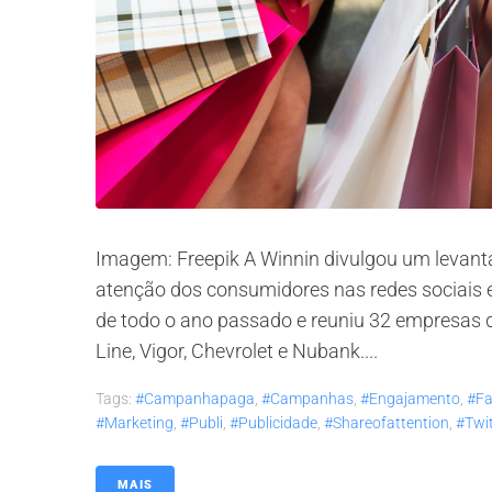
Imagem: Freepik A Winnin divulgou um leva
atenção dos consumidores nas redes sociais
de todo o ano passado e reuniu 32 empresas de
Line, Vigor, Chevrolet e Nubank....
Tags:
#campanhapaga
,
#campanhas
,
#engajamento
,
#fa
#marketing
,
#publi
,
#publicidade
,
#shareofattention
,
#twi
MAIS