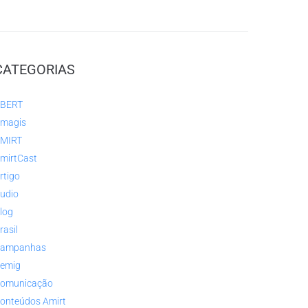
CATEGORIAS
BERT
magis
MIRT
mirtCast
rtigo
udio
log
rasil
ampanhas
emig
omunicação
onteúdos Amirt