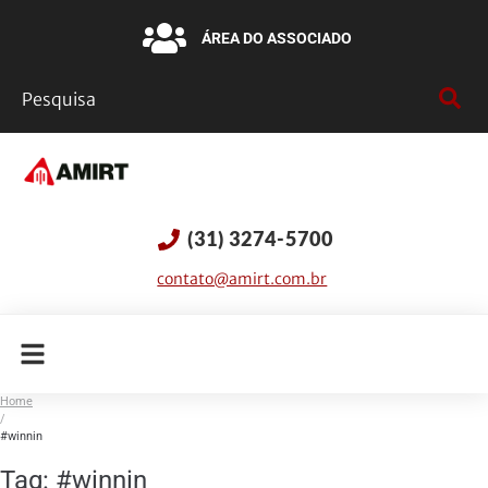
ÁREA DO ASSOCIADO
(31) 3274-5700
contato@amirt.com.br
Home
/
#winnin
Tag:
#winnin