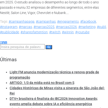
em 2025. O estudo analisou o desempenho ao longo de todo o ano
passado e reuniu 32 empresas de diferentes segmentos, entre elas
Nestlé, Salon Line, Vigor, Chevrolet e Nubank....
Tags:
#campanhapaga
,
#campanhas
,
#engajamento
,
#facebook
,
#instagram
,
#marcas
,
#marcas2025
,
#marcas2026
,
#marketing
,
#publi
,
#publicidade
,
#shareofattention
,
#twitch
,
#winnin
,
#youtube
Mais
Últimas
Light FM anuncia modernização técnica e renova grade de
programação
ARTIGO: 1/3 da mídia está no Brasil com S
Cidades Históricas de Minas visita a sinerata de São João del-
Rei
DTV+ brasileira é finalista do IBC2026 Innovation Awards;
evento amplia debate sobre IA e eficiência energética