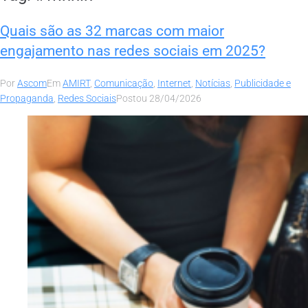
Quais são as 32 marcas com maior
engajamento nas redes sociais em 2025?
Por
Ascom
Em
AMIRT
,
Comunicação
,
Internet
,
Notícias
,
Publicidade e
Propaganda
,
Redes Sociais
Postou
28/04/2026