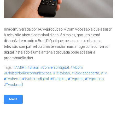
Imagem: Gerada por IA/Reprodução MCom Você sabia que assistir
à televisão aberta com sinal digital é simples, gratuito e está
disponível em todo o Brasil? Qualquer pessoa que tenha uma
televisão compatível ou uma televisão mais antiga com conversor
digital instalado e uma antena adequada pode acessar a
programação das...
Tags:
#AMIRT
,
#brasil
,
#conversordigital
,
#mcom
,
#ministeriodascomunicacoes
,
#televisao
,
#televisaoaberta
,
#tv
,
#tvaberta
,
#tvabertadigital
,
#tvdigital
,
#tvgratis
,
#tvgratuita
,
#tvnobrasil
MAIS