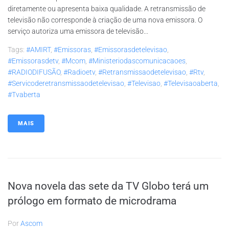
diretamente ou apresenta baixa qualidade. A retransmissão de
televisão não corresponde à criação de uma nova emissora. O
serviço autoriza uma emissora de televisão...
Tags:
#AMIRT
,
#emissoras
,
#emissorasdetelevisao
,
#emissorasdetv
,
#mcom
,
#ministeriodascomunicacaoes
,
#RADIODIFUSÃO
,
#radioetv
,
#retransmissaodetelevisao
,
#rtv
,
#servicoderetransmissaodetelevisao
,
#televisao
,
#televisaoaberta
,
#tvaberta
MAIS
Nova novela das sete da TV Globo terá um
prólogo em formato de microdrama
Por
Ascom