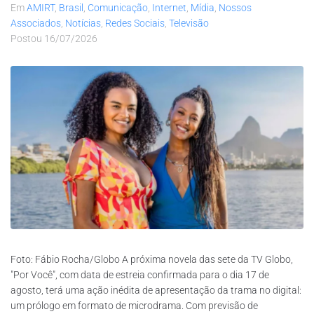
Em
AMIRT
,
Brasil
,
Comunicação
,
Internet
,
Mídia
,
Nossos
Associados
,
Notícias
,
Redes Sociais
,
Televisão
Postou
16/07/2026
Foto: Fábio Rocha/Globo A próxima novela das sete da TV Globo,
"Por Você", com data de estreia confirmada para o dia 17 de
agosto, terá uma ação inédita de apresentação da trama no digital:
um prólogo em formato de microdrama. Com previsão de