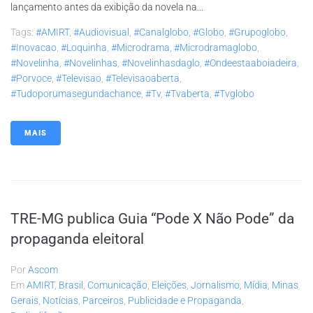
lançamento antes da exibição da novela na...
Tags:
#AMIRT
,
#audiovisual
,
#canalglobo
,
#globo
,
#grupoglobo
,
#inovacao
,
#loquinha
,
#microdrama
,
#microdramaglobo
,
#novelinha
,
#novelinhas
,
#novelinhasdaglo
,
#ondeestaaboiadeira
,
#porvoce
,
#televisao
,
#televisaoaberta
,
#tudoporumasegundachance
,
#tv
,
#tvaberta
,
#tvglobo
MAIS
TRE-MG publica Guia “Pode X Não Pode” da
propaganda eleitoral
Por
Ascom
Em
AMIRT
,
Brasil
,
Comunicação
,
Eleições
,
Jornalismo
,
Mídia
,
Minas
Gerais
,
Notícias
,
Parceiros
,
Publicidade e Propaganda
,