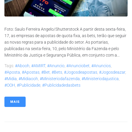
Foto: Saulo Ferreira Angelo/Shutterstock A partir desta sexta-feira,
17, as empresas de apostas de quota fixa, as bets, terão que seguir
as novas regras para a publicidade do setor. As portarias,
publicadas na sexta-feira, 10, pelo Ministério da Fazenda e pelo
Ministério da Justiça e Segurança Pública, em conjunto com a...
Tags:
#abooh
,
#AMIRT
,
#anuncio
,
#anunciobet
,
#anuncios
,
#aposta
,
#apostas
,
#bet
,
#bets
,
#jogosdeapostas
,
#jogosdeazar
,
#midia
,
#midiaooh
,
#ministeriodafazenda
,
#ministeriodajustica
,
#OOH
,
#publicidade
,
#publicidadedasbets
MAIS