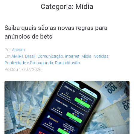
Categoria:
Mídia
Saiba quais são as novas regras para
anúncios de bets
Por
Ascom
Em
AMIRT
,
Brasil
,
Comunicação
,
Internet
,
Mídia
,
Notícias
,
Publicidade e Propaganda
,
Radiodifusão
Postou
17/07/2026