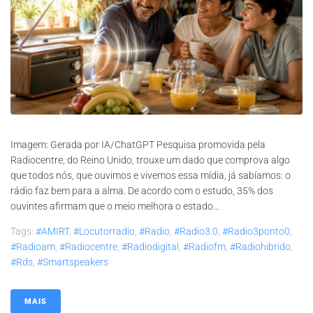
Imagem: Gerada por IA/ChatGPT Pesquisa promovida pela
Radiocentre, do Reino Unido, trouxe um dado que comprova algo
que todos nós, que ouvimos e vivemos essa mídia, já sabíamos: o
rádio faz bem para a alma. De acordo com o estudo, 35% dos
ouvintes afirmam que o meio melhora o estado...
Tags:
#AMIRT
,
#locutorradio
,
#radio
,
#radio3.0
,
#radio3ponto0
,
#radioam
,
#radiocentre
,
#radiodigital
,
#radiofm
,
#radiohibrido
,
#rds
,
#smartspeakers
MAIS