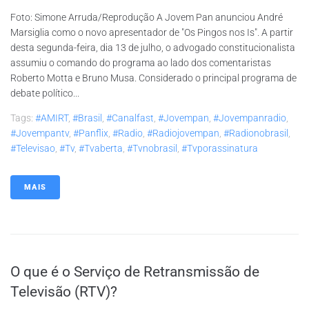
Foto: Simone Arruda/Reprodução A Jovem Pan anunciou André
Marsiglia como o novo apresentador de "Os Pingos nos Is". A partir
desta segunda-feira, dia 13 de julho, o advogado constitucionalista
assumiu o comando do programa ao lado dos comentaristas
Roberto Motta e Bruno Musa. Considerado o principal programa de
debate político...
Tags:
#AMIRT
,
#brasil
,
#canalfast
,
#jovempan
,
#jovempanradio
,
#jovempantv
,
#panflix
,
#radio
,
#radiojovempan
,
#radionobrasil
,
#televisao
,
#tv
,
#tvaberta
,
#tvnobrasil
,
#tvporassinatura
MAIS
O que é o Serviço de Retransmissão de
Televisão (RTV)?