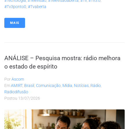
#tecnologia
,
#televisao
,
#televisaoaberta
,
#tv
,
#tv3.0
,
#tv3ponto0
,
#tvaberta
MAIS
ANÁLISE – Pesquisa mostra: rádio melhora
o estado de espírito
Por
Ascom
Em
AMIRT
,
Brasil
,
Comunicação
,
Mídia
,
Notícias
,
Rádio
,
Radiodifusão
Postou
13/07/2026