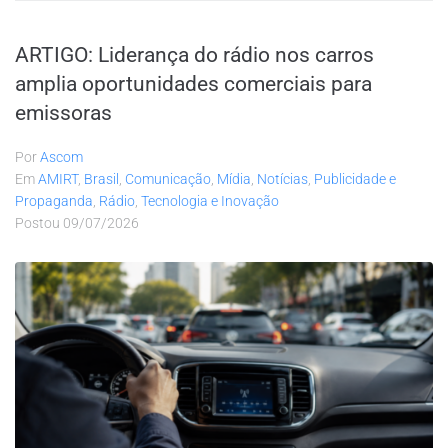
ARTIGO: Liderança do rádio nos carros
amplia oportunidades comerciais para
emissoras
Por
Ascom
Em
AMIRT
,
Brasil
,
Comunicação
,
Mídia
,
Notícias
,
Publicidade e
Propaganda
,
Rádio
,
Tecnologia e Inovação
Postou
09/07/2026