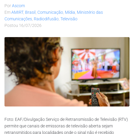
Por
Ascom
Em
AMIRT
,
Brasil
,
Comunicação
,
Mídia
,
Ministério das
Comunicações
,
Radiodifusão
,
Televisão
Postou
16/07/2026
Foto: EAF/Divulgação Serviço de Retransmissão de Televisão (RTV)
permite que canais de emissoras de televisão aberta sejam
retransmitidos para localidades onde o sinal não é recebido