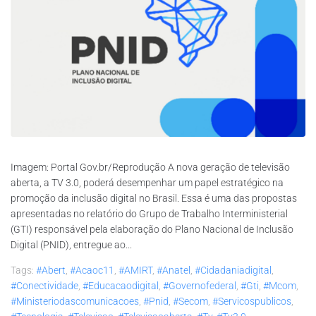
Imagem: Portal Gov.br/Reprodução A nova geração de televisão
aberta, a TV 3.0, poderá desempenhar um papel estratégico na
promoção da inclusão digital no Brasil. Essa é uma das propostas
apresentadas no relatório do Grupo de Trabalho Interministerial
(GTI) responsável pela elaboração do Plano Nacional de Inclusão
Digital (PNID), entregue ao...
Tags:
#abert
,
#acaoc11
,
#AMIRT
,
#anatel
,
#cidadaniadigital
,
#conectividade
,
#educacaodigital
,
#governofederal
,
#gti
,
#mcom
,
#ministeriodascomunicacoes
,
#pnid
,
#secom
,
#servicospublicos
,