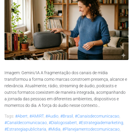
Imagem: Gemini/IA A fragmentação dos canais de mídia
transformou a forma como marcas constroem presença, alcance e
relevância. Atualmente, rádio, streaming de áudio, podcasts e
outros formatos coexistem de maneira integrada, acompanhando
a jornada das pessoas em diferentes ambientes, dispositivos e
momentos do dia. A força do áudio nesse contexto...
Tags:
#abert
,
#AMIRT
,
#audio
,
#brasil
,
#canaisdecomunicacao
,
#canaldecomunicacao
,
#dialogosabert
,
#estrategiademarketing
,
#estrategiapublicitaria
,
#midia
,
#planejamentodecomunicacao
,