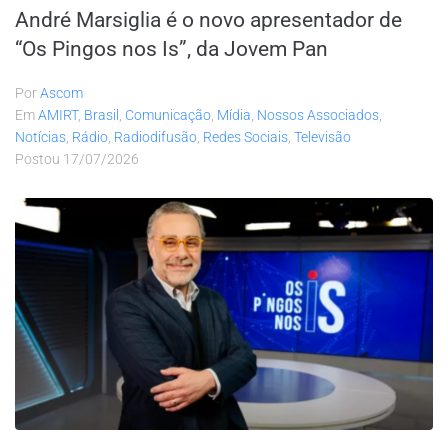
André Marsiglia é o novo apresentador de
“Os Pingos nos Is”, da Jovem Pan
Por
Ascom
Em
AMIRT
,
Brasil
,
Comunicação
,
Mídia
,
Nossos Associados
,
Notícias
,
Rádio
,
Radiodifusão
,
Redes Sociais
,
Televisão
Postou
17/07/2026