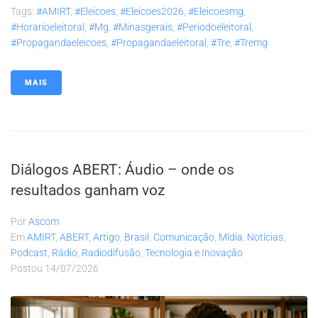
Tags:
#AMIRT
,
#eleicoes
,
#eleicoes2026
,
#eleicoesmg
,
#horarioeleitoral
,
#mg
,
#minasgerais
,
#periodoeleitoral
,
#propagandaeleicoes
,
#propagandaeleitoral
,
#tre
,
#tremg
MAIS
Diálogos ABERT: Áudio – onde os
resultados ganham voz
Por
Ascom
Em
AMIRT
,
ABERT
,
Artigo
,
Brasil
,
Comunicação
,
Mídia
,
Notícias
,
Podcast
,
Rádio
,
Radiodifusão
,
Tecnologia e Inovação
Postou
14/07/2026