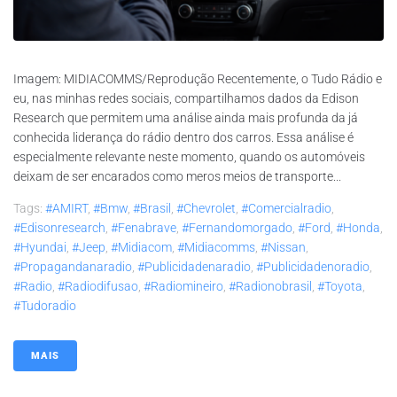
Imagem: MIDIACOMMS/Reprodução Recentemente, o Tudo Rádio e
eu, nas minhas redes sociais, compartilhamos dados da Edison
Research que permitem uma análise ainda mais profunda da já
conhecida liderança do rádio dentro dos carros. Essa análise é
especialmente relevante neste momento, quando os automóveis
deixam de ser encarados como meros meios de transporte...
Tags:
#AMIRT
,
#bmw
,
#brasil
,
#chevrolet
,
#comercialradio
,
#edisonresearch
,
#fenabrave
,
#fernandomorgado
,
#ford
,
#honda
,
#hyundai
,
#jeep
,
#midiacom
,
#midiacomms
,
#nissan
,
#propagandanaradio
,
#publicidadenaradio
,
#publicidadenoradio
,
#radio
,
#radiodifusao
,
#radiomineiro
,
#radionobrasil
,
#toyota
,
#tudoradio
MAIS