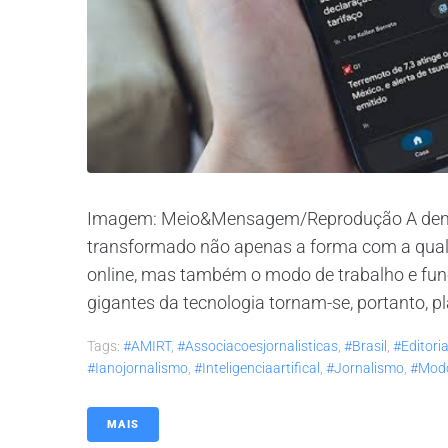
Imagem: Meio&Mensagem/Reprodução A democrat
transformado não apenas a forma com a qua
online, mas também o modo de trabalho e func
gigantes da tecnologia tornam-se, portanto, p
Tags:
#AMIRT
,
#associacoesjornalisticas
,
#brasil
,
#editoria
#ianojornalismo
,
#inteligenciaartifical
,
#jornalismo
,
#mod
MAIS