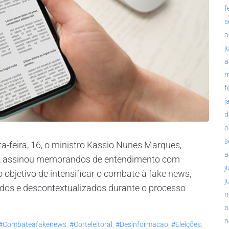
f
s
a
j
a
m
f
j
d
o
s
a-feira, 16, o ministro Kassio Nunes Marques,
a
SE), assinou memorandos de entendimento com
j
 objetivo de intensificar o combate à fake news,
j
dos e descontextualizados durante o processo
m
a
n
#combateafakenews
,
#corteleitoral
,
#desinformacao
,
#eleições
,