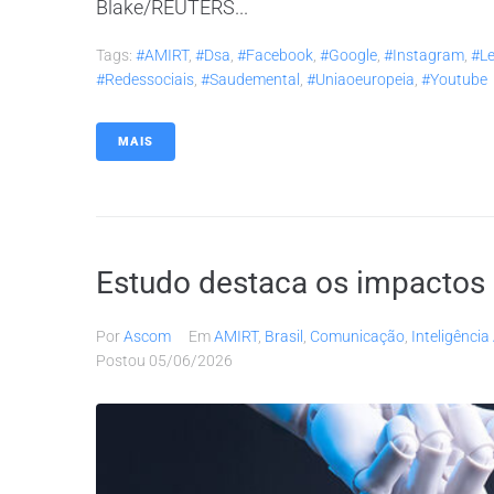
Blake/REUTERS...
Tags:
#AMIRT
,
#dsa
,
#facebook
,
#google
,
#instagram
,
#le
#redessociais
,
#saudemental
,
#uniaoeuropeia
,
#youtube
MAIS
Estudo destaca os impactos 
Por
Ascom
Em
AMIRT
,
Brasil
,
Comunicação
,
Inteligência 
Postou
05/06/2026