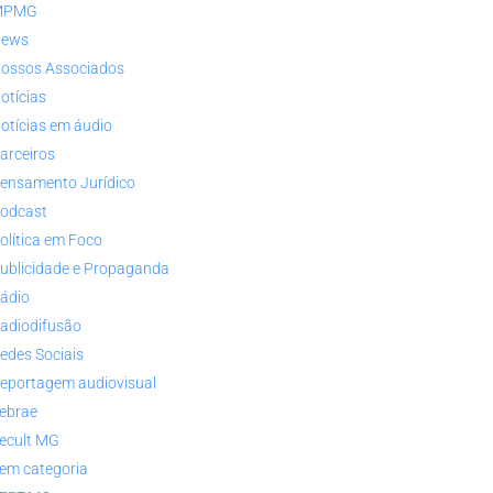
MPMG
ews
ossos Associados
otícias
otícias em áudio
arceiros
ensamento Jurídico
odcast
olítica em Foco
ublicidade e Propaganda
ádio
adiodifusão
edes Sociais
eportagem audiovisual
ebrae
ecult MG
em categoria