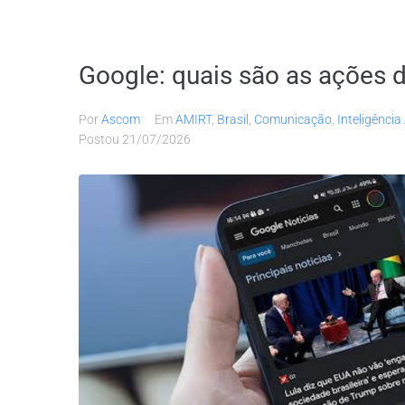
Google: quais são as ações d
Por
Ascom
Em
AMIRT
,
Brasil
,
Comunicação
,
Inteligência 
Postou
21/07/2026