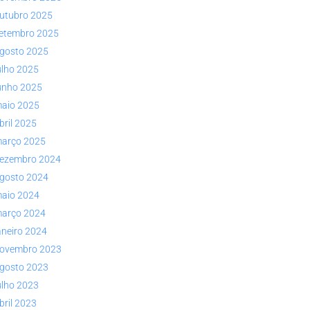
utubro 2025
etembro 2025
gosto 2025
ulho 2025
unho 2025
aio 2025
bril 2025
arço 2025
ezembro 2024
gosto 2024
aio 2024
arço 2024
aneiro 2024
ovembro 2023
gosto 2023
ulho 2023
bril 2023