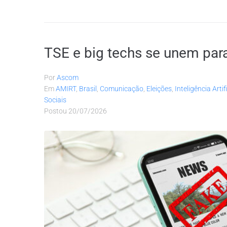
TSE e big techs se unem para
Por
Ascom
Em
AMIRT
,
Brasil
,
Comunicação
,
Eleições
,
Inteligência Artif
Sociais
Postou
20/07/2026