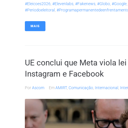
#eleicoes2026
,
#elevenlabs
,
#fakenews
,
#globo
,
#google
#periodoeleitoral
,
#programapermanentedeenfrentament
MAIS
UE conclui que Meta viola lei 
Instagram e Facebook
Por
Ascom
Em
AMIRT
,
Comunicação
,
Internacional
,
Inte