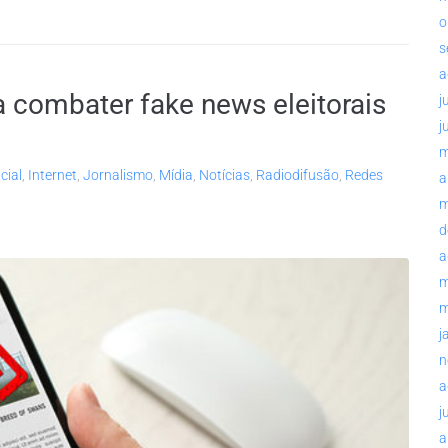
o
s
a
 combater fake news eleitorais
j
j
m
icial
,
Internet
,
Jornalismo
,
Mídia
,
Notícias
,
Radiodifusão
,
Redes
a
m
d
a
m
m
j
n
a
j
a