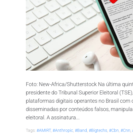
Foto: New-Africa/Shutterstock Na última quint
presidente do Tribunal Superior Eleitoral (T
plataformas digitais operantes no Brasil com o
disseminadas por conteúdos falsos, manipula
eleitoral. A assinatura...
Tags:
#AMIRT
,
#anthropic
,
#band
,
#bigtechs
,
#cbn
,
#cnn
,