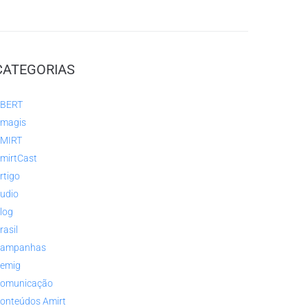
CATEGORIAS
BERT
magis
MIRT
mirtCast
rtigo
udio
log
rasil
ampanhas
emig
omunicação
onteúdos Amirt