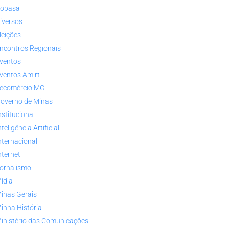
opasa
iversos
leições
ncontros Regionais
ventos
ventos Amirt
ecomércio MG
overno de Minas
nstitucional
nteligência Artificial
nternacional
nternet
ornalismo
ídia
inas Gerais
inha História
inistério das Comunicações