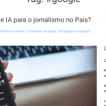
e IA para o jornalismo no País?
Artificial
,
Internet
,
Jornalismo
,
Notícias
,
Tecnologia e Inovação
C
P
e
A
e
L