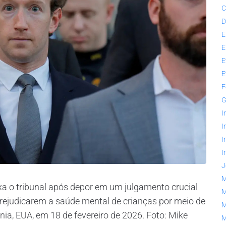
C
D
E
E
E
E
F
G
I
I
I
I
J
M
a o tribunal após depor em um julgamento crucial
M
rejudicarem a saúde mental de crianças por meio de
M
nia, EUA, em 18 de fevereiro de 2026. Foto: Mike
M