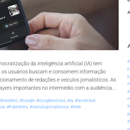
d
A
a
ização da inteligência artificial (IA) tem
j
l os usuários buscam e consomem informação
j
ionamento de redações e veículos jornalísticos. As
m
layers importantes no intermédio com a audiência....
a
m
lbrasileiro
,
#google
,
#googlenoticias
,
#ia
,
#ianobrasil
,
f
oia
,
#publishers
,
#veiculosjornalisticos
,
#web
j
d
n