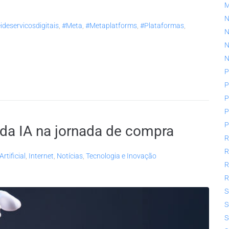
N
ideservicosdigitais
,
#meta
,
#metaplatforms
,
#plataformas
,
N
N
N
P
P
P
P
P
da IA na jornada de compra
R
R
Artificial
,
Internet
,
Notícias
,
Tecnologia e Inovação
R
R
S
S
S