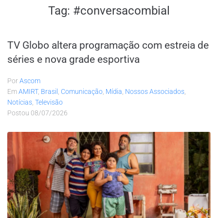
Tag:
#conversacombial
TV Globo altera programação com estreia de
séries e nova grade esportiva
Por
Ascom
Em
AMIRT
,
Brasil
,
Comunicação
,
Mídia
,
Nossos Associados
,
Notícias
,
Televisão
Postou
08/07/2026