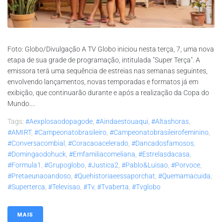
Foto: Globo/Divulgação A TV Globo iniciou nesta terça, 7, uma nova
etapa de sua grade de programação, intitulada "Super Terça". A
emissora terá uma sequência de estreias nas semanas seguintes,
envolvendo lançamentos, novas temporadas e formatos já em
exibição, que continuarão durante e após a realização da Copa do
Mundo....
Tags:
#aexplosaodopagode
,
#aindaestouaqui
,
#altashoras
,
#AMIRT
,
#campeonatobrasileiro
,
#campeonatobrasileirofeminino
,
#conversacombial
,
#coracaoacelerado
,
#dancadosfamosos
,
#domingaodohuck
,
#emfamiliacomeliana
,
#estrelasdacasa
,
#formula1
,
#grupoglobo
,
#justica2
,
#pablo&luisao
,
#porvoce
,
#pretaeunaoandoso
,
#quehistoriaeessaporchat
,
#quemamacuida
,
#superterca
,
#televisao
,
#tv
,
#tvaberta
,
#tvglobo
MAIS