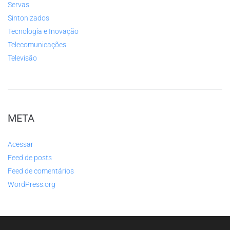
Servas
Sintonizados
Tecnologia e Inovação
Telecomunicações
Televisão
META
Acessar
Feed de posts
Feed de comentários
WordPress.org