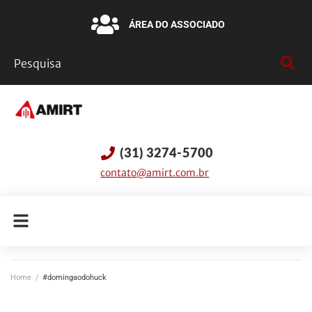
ÁREA DO ASSOCIADO
(31) 3274-5700
contato@amirt.com.br
Home
/
#domingaodohuck