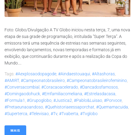
Foto: Globo/Divulgação A TV Globo iniciou nesta terça, 7, uma nova
etapa de sua grade de programação, intitulada "Super Terça". A
emissora terá uma sequência de estreias nas semanas seguintes,
envolvendo lançamentos, novas temporadas e formatos já em
exibição, que continuarão durante e após a realização da Copa do
Mundo....
Tags:
#aexplosaodopagode
,
#aindaestouaqui
,
#altashoras
,
#AMIRT
,
#campeonatobrasileiro
,
#campeonatobrasileirofeminino
,
#conversacombial
,
#coracaoacelerado
,
#dancadosfamosos
,
#domingaodohuck
,
#emfamiliacomeliana
,
#estrelasdacasa
,
#formula1
,
#grupoglobo
,
#justica2
,
#pablo&luisao
,
#porvoce
,
#pretaeunaoandoso
,
#quehistoriaeessaporchat
,
#quemamacuida
,
#superterca
,
#televisao
,
#tv
,
#tvaberta
,
#tvglobo
MAIS