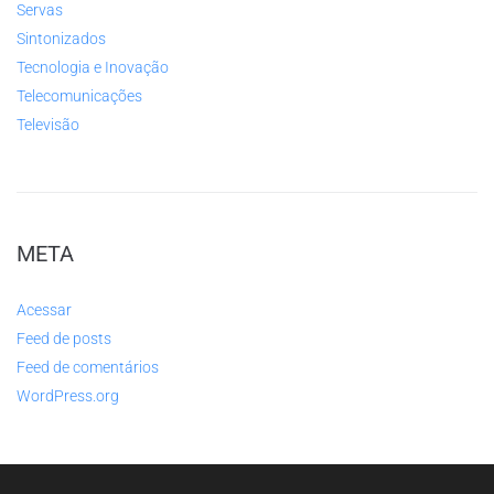
Servas
Sintonizados
Tecnologia e Inovação
Telecomunicações
Televisão
META
Acessar
Feed de posts
Feed de comentários
WordPress.org