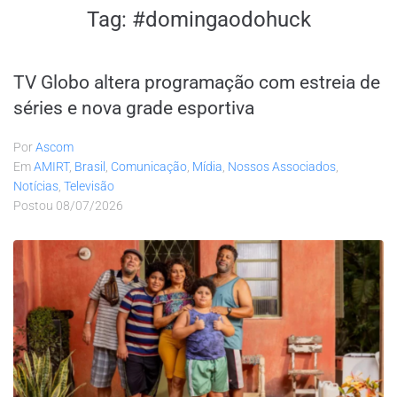
Tag:
#domingaodohuck
TV Globo altera programação com estreia de
séries e nova grade esportiva
Por
Ascom
Em
AMIRT
,
Brasil
,
Comunicação
,
Mídia
,
Nossos Associados
,
Notícias
,
Televisão
Postou
08/07/2026