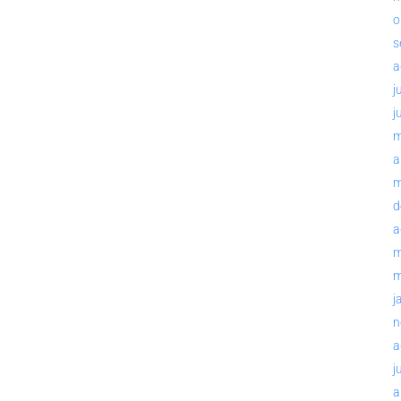
o
s
a
j
j
m
a
m
d
a
m
m
j
n
a
j
a