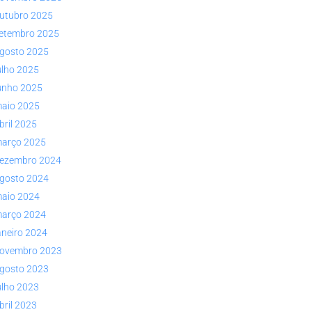
utubro 2025
etembro 2025
gosto 2025
ulho 2025
unho 2025
aio 2025
bril 2025
arço 2025
ezembro 2024
gosto 2024
aio 2024
arço 2024
aneiro 2024
ovembro 2023
gosto 2023
ulho 2023
bril 2023