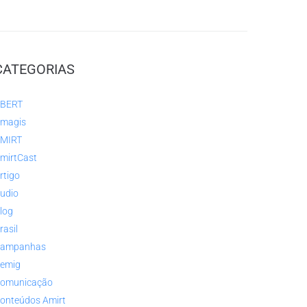
CATEGORIAS
BERT
magis
MIRT
mirtCast
rtigo
udio
log
rasil
ampanhas
emig
omunicação
onteúdos Amirt