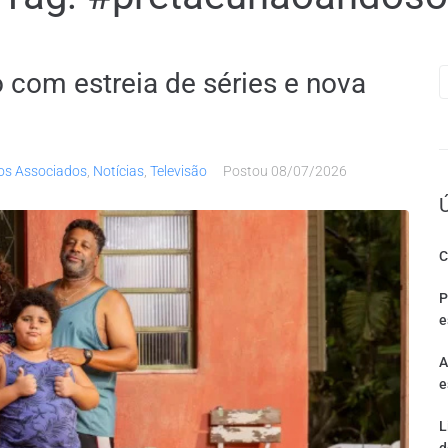
 com estreia de séries e nova
os Associados
,
Notícias
,
Televisão
Postou
08/07/2026
C
P
e
A
e
L