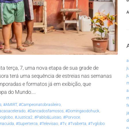
d
A
a
ta terça, 7, uma nova etapa de sua grade de
j
ssora terá uma sequência de estreias nas semanas
j
m
mporadas e formatos já em exibição, que
a
opa do Mundo....
m
s
,
#AMIRT
,
#campeonatobrasileiro
,
f
acaoacelerado
,
#dancadosfamosos
,
#domingaodohuck
,
j
poglobo
,
#justica2
,
#pablo&luisao
,
#porvoce
,
d
macuida
,
#superterca
,
#televisao
,
#tv
,
#tvaberta
,
#tvglobo
n