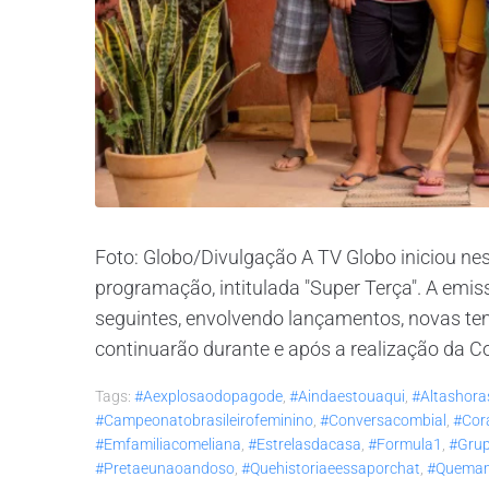
Foto: Globo/Divulgação A TV Globo iniciou nes
programação, intitulada "Super Terça". A emi
seguintes, envolvendo lançamentos, novas te
continuarão durante e após a realização da C
Tags:
#aexplosaodopagode
,
#aindaestouaqui
,
#altashora
#campeonatobrasileirofeminino
,
#conversacombial
,
#cor
#emfamiliacomeliana
,
#estrelasdacasa
,
#formula1
,
#gru
#pretaeunaoandoso
,
#quehistoriaeessaporchat
,
#quema