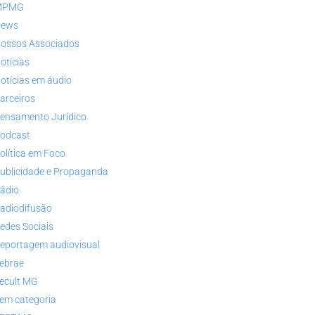
MPMG
ews
ossos Associados
otícias
otícias em áudio
arceiros
ensamento Jurídico
odcast
olítica em Foco
ublicidade e Propaganda
ádio
adiodifusão
edes Sociais
eportagem audiovisual
ebrae
ecult MG
em categoria