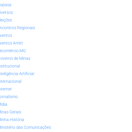
opasa
iversos
leições
ncontros Regionais
ventos
ventos Amirt
ecomércio MG
overno de Minas
nstitucional
nteligência Artificial
nternacional
nternet
ornalismo
ídia
inas Gerais
inha História
inistério das Comunicações