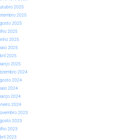
utubro 2025
etembro 2025
gosto 2025
ulho 2025
unho 2025
aio 2025
bril 2025
arço 2025
ezembro 2024
gosto 2024
aio 2024
arço 2024
aneiro 2024
ovembro 2023
gosto 2023
ulho 2023
bril 2023