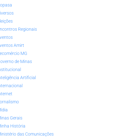
opasa
iversos
leições
ncontros Regionais
ventos
ventos Amirt
ecomércio MG
overno de Minas
nstitucional
nteligência Artificial
nternacional
nternet
ornalismo
ídia
inas Gerais
inha História
inistério das Comunicações