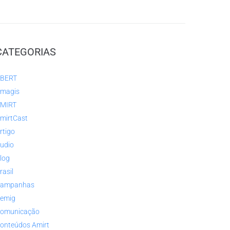
CATEGORIAS
BERT
magis
MIRT
mirtCast
rtigo
udio
log
rasil
ampanhas
emig
omunicação
onteúdos Amirt