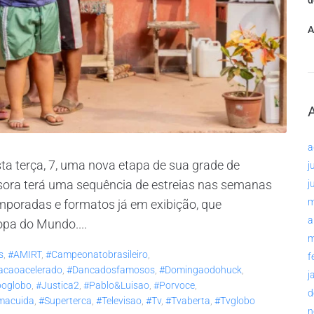
d
A
a
ta terça, 7, uma nova etapa de sua grade de
j
ssora terá uma sequência de estreias nas semanas
j
m
mporadas e formatos já em exibição, que
a
opa do Mundo....
m
s
,
#AMIRT
,
#campeonatobrasileiro
,
f
acaoacelerado
,
#dancadosfamosos
,
#domingaodohuck
,
j
poglobo
,
#justica2
,
#pablo&luisao
,
#porvoce
,
d
macuida
,
#superterca
,
#televisao
,
#tv
,
#tvaberta
,
#tvglobo
n