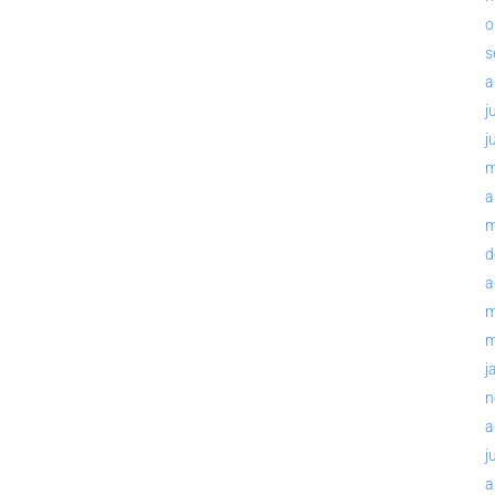
o
s
a
j
j
m
a
m
d
a
m
m
j
n
a
j
a