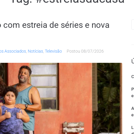
 com estreia de séries e nova
os Associados
,
Notícias
,
Televisão
Postou
08/07/2026
C
P
e
A
e
L