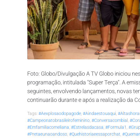
Foto: Globo/Divulgação A TV Globo iniciou nes
programação, intitulada "Super Terça". A emi
seguintes, envolvendo lançamentos, novas te
continuarão durante e após a realização da C
Tags:
#aexplosaodopagode
,
#aindaestouaqui
,
#altashora
#campeonatobrasileirofeminino
,
#conversacombial
,
#cor
#emfamiliacomeliana
,
#estrelasdacasa
,
#formula1
,
#gru
#pretaeunaoandoso
,
#quehistoriaeessaporchat
,
#quema