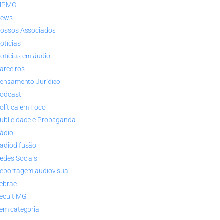
MPMG
ews
ossos Associados
otícias
otícias em áudio
arceiros
ensamento Jurídico
odcast
olítica em Foco
ublicidade e Propaganda
ádio
adiodifusão
edes Sociais
eportagem audiovisual
ebrae
ecult MG
em categoria