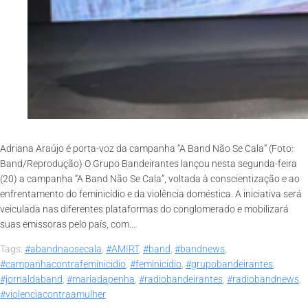
Adriana Araújo é porta-voz da campanha “A Band Não Se Cala” (Foto:
Band/Reprodução) O Grupo Bandeirantes lançou nesta segunda-feira
(20) a campanha “A Band Não Se Cala”, voltada à conscientização e ao
enfrentamento do feminicídio e da violência doméstica. A iniciativa será
veiculada nas diferentes plataformas do conglomerado e mobilizará
suas emissoras pelo país, com...
Tags:
#abandnaosecala
,
#AMIRT
,
#band
,
#bandnews
,
#campanhacontrafeminicidio
,
#feminicidio
,
#grupobandeirantes
,
#jornaldaband
,
#mariadapenha
,
#radiobandeirantes
,
#radiobandnews
,
#violenciacontraamulher