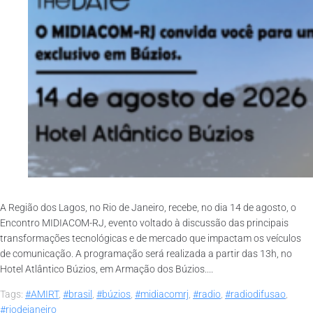
A Região dos Lagos, no Rio de Janeiro, recebe, no dia 14 de agosto, o
Encontro MIDIACOM-RJ, evento voltado à discussão das principais
transformações tecnológicas e de mercado que impactam os veículos
de comunicação. A programação será realizada a partir das 13h, no
Hotel Atlântico Búzios, em Armação dos Búzios....
Tags:
#AMIRT
,
#brasil
,
#búzios
,
#midiacomrj
,
#radio
,
#radiodifusao
,
#riodejaneiro