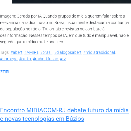
Imagem: Gerada por IA Quando grupos de mídia querem falar sobre a
relevância da radiodifusão no Brasil, usualmente destacam a confiança
da população no rádio, TV, jornais e revistas no combate à
desinformação. Nesses tempos de IA, em que tudo é manipulável, não é
segredo que a mídia tradicional tem...
Tags:
#abert
,
#AMIRT
,
#brasil
,
#diálogosabert
,
#midiatradicional
,
#noruega
,
#radio
,
#radiodifusao
,
#tv
Mais
Encontro MIDIACOM-RJ debate futuro da mídia
e novas tecnologias em Búzios