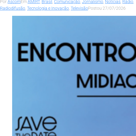
Por
Ascom
Em
AMIRT
,
Brasil
,
Comunicação
,
Jornalismo
,
Notícias
,
Rádio
,
Radiodifusão
,
Tecnologia e Inovação
,
Televisão
Postou
27/07/2026