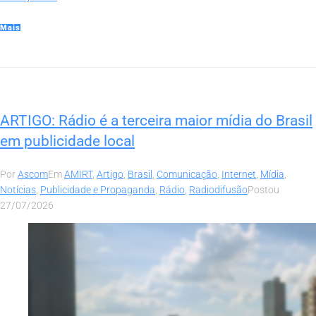
Mais
ARTIGO: Rádio é a terceira maior mídia do Brasil
em publicidade local
Por
Ascom
Em
AMIRT
,
Artigo
,
Brasil
,
Comunicação
,
Internet
,
Mídia
,
Notícias
,
Publicidade e Propaganda
,
Rádio
,
Radiodifusão
Postou
27/07/2026