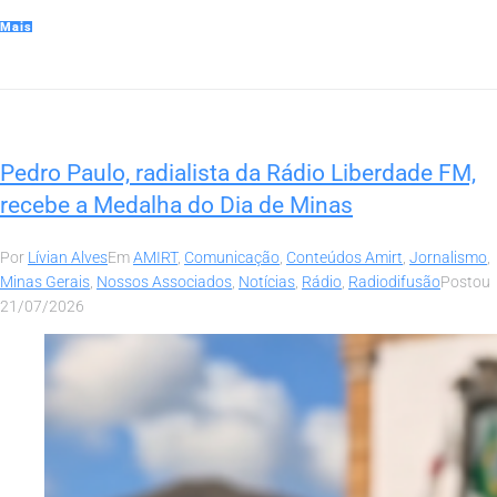
Mais
Pedro Paulo, radialista da Rádio Liberdade FM,
recebe a Medalha do Dia de Minas
Por
Lívian Alves
Em
AMIRT
,
Comunicação
,
Conteúdos Amirt
,
Jornalismo
,
Minas Gerais
,
Nossos Associados
,
Notícias
,
Rádio
,
Radiodifusão
Postou
21/07/2026