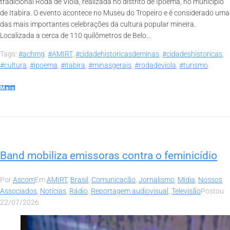
tradicional Roda de Viola, realizada no distrito de Ipoema, no município
de Itabira. O evento acontece no Museu do Tropeiro e é considerado uma
das mais importantes celebrações da cultura popular mineira.
Localizada a cerca de 110 quilômetros de Belo...
Tags:
#achmg
,
#AMIRT
,
#cidadehistoricasdeminas
,
#cidadeshistoricas
,
#cultura
,
#ipoema
,
#itabira
,
#minasgerais
,
#rodadeviola
,
#turismo
Mais
Band mobiliza emissoras contra o feminicídio
Por
Ascom
Em
AMIRT
,
Brasil
,
Comunicação
,
Jornalismo
,
Mídia
,
Nossos
Associados
,
Notícias
,
Rádio
,
Reportagem audiovisual
,
Televisão
Postou
22/07/2026