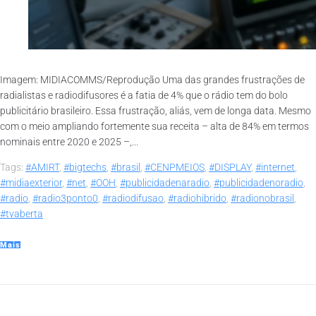
Imagem: MIDIACOMMS/Reprodução Uma das grandes frustrações de
radialistas e radiodifusores é a fatia de 4% que o rádio tem do bolo
publicitário brasileiro. Essa frustração, aliás, vem de longa data. Mesmo
com o meio ampliando fortemente sua receita – alta de 84% em termos
nominais entre 2020 e 2025 –,...
Tags:
#AMIRT
,
#bigtechs
,
#brasil
,
#CENPMEIOS
,
#DISPLAY
,
#internet
,
#midiaexterior
,
#net
,
#OOH
,
#publicidadenaradio
,
#publicidadenoradio
,
#radio
,
#radio3ponto0
,
#radiodifusao
,
#radiohibrido
,
#radionobrasil
,
#tvaberta
Mais