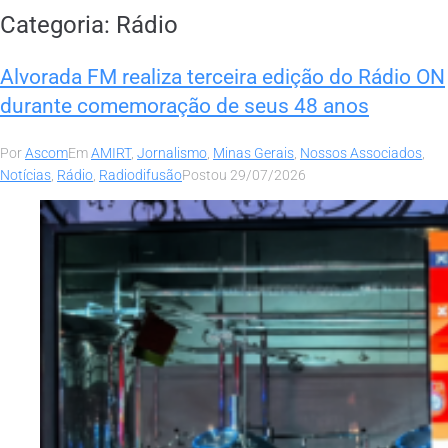
Categoria:
Rádio
Alvorada FM realiza terceira edição do Rádio ON
durante comemoração de seus 48 anos
Por
Ascom
Em
AMIRT
,
Jornalismo
,
Minas Gerais
,
Nossos Associados
,
Notícias
,
Rádio
,
Radiodifusão
Postou
29/07/2026