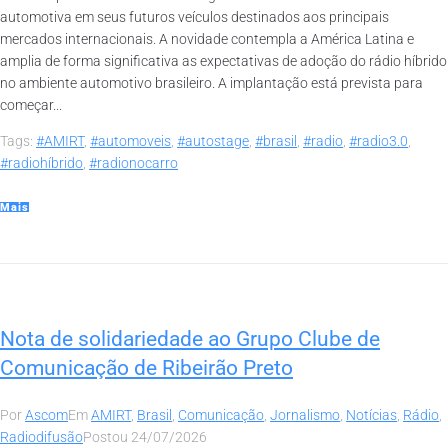
automotiva em seus futuros veículos destinados aos principais
mercados internacionais. A novidade contempla a América Latina e
amplia de forma significativa as expectativas de adoção do rádio híbrido
no ambiente automotivo brasileiro. A implantação está prevista para
começar...
Tags:
#AMIRT
,
#automoveis
,
#autostage
,
#brasil
,
#radio
,
#radio3.0
,
#radiohíbrido
,
#radionocarro
Mais
Nota de solidariedade ao Grupo Clube de
Comunicação de Ribeirão Preto
Por
Ascom
Em
AMIRT
,
Brasil
,
Comunicação
,
Jornalismo
,
Notícias
,
Rádio
,
Radiodifusão
Postou
24/07/2026