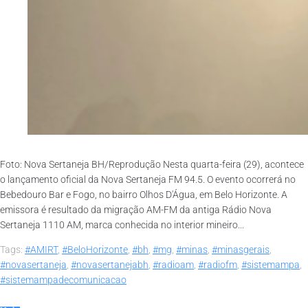
Foto: Nova Sertaneja BH/Reprodução Nesta quarta-feira (29), acontece
o lançamento oficial da Nova Sertaneja FM 94.5. O evento ocorrerá no
Bebedouro Bar e Fogo, no bairro Olhos D'Água, em Belo Horizonte. A
emissora é resultado da migração AM-FM da antiga Rádio Nova
Sertaneja 1110 AM, marca conhecida no interior mineiro...
Tags:
#AMIRT
,
#BeloHorizonte
,
#bh
,
#mg
,
#minas
,
#minasgerais
,
#novasertaneja
,
#novasertanejabh
,
#radioam
,
#radiofm
,
#sistemampa
,
#sistemampadecomunicacao