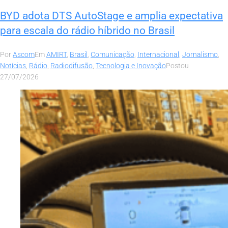
BYD adota DTS AutoStage e amplia expectativa
para escala do rádio híbrido no Brasil
Por
Ascom
Em
AMIRT
,
Brasil
,
Comunicação
,
Internacional
,
Jornalismo
,
Notícias
,
Rádio
,
Radiodifusão
,
Tecnologia e Inovação
Postou
27/07/2026