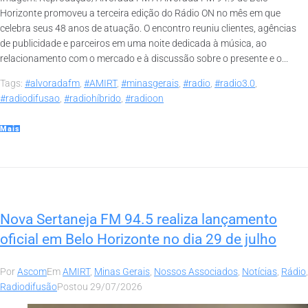
Horizonte promoveu a terceira edição do Rádio ON no mês em que
celebra seus 48 anos de atuação. O encontro reuniu clientes, agências
de publicidade e parceiros em uma noite dedicada à música, ao
relacionamento com o mercado e à discussão sobre o presente e o...
Tags:
#alvoradafm
,
#AMIRT
,
#minasgerais
,
#radio
,
#radio3.0
,
#radiodifusao
,
#radiohíbrido
,
#radioon
Mais
Nova Sertaneja FM 94.5 realiza lançamento
oficial em Belo Horizonte no dia 29 de julho
Por
Ascom
Em
AMIRT
,
Minas Gerais
,
Nossos Associados
,
Notícias
,
Rádio
,
Radiodifusão
Postou
29/07/2026