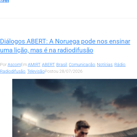
Mais
Diálogos ABERT: A Noruega pode nos ensinar
uma lição, mas é na radiodifusão
Por
Ascom
Em
AMIRT
,
ABERT
,
Brasil
,
Comunicação
,
Notícias
,
Rádio
,
Radiodifusão
,
Televisão
Postou
28/07/2026