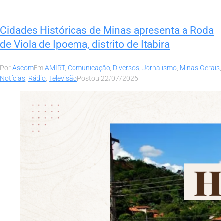
Cidades Históricas de Minas apresenta a Roda
de Viola de Ipoema, distrito de Itabira
Por
Ascom
Em
AMIRT
,
Comunicação
,
Diversos
,
Jornalismo
,
Minas Gerais
,
Notícias
,
Rádio
,
Televisão
Postou
22/07/2026